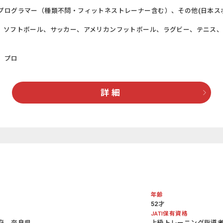
プログラマー（種類不問・フィットネストレーナー含む）、その他(日本スポ
、ソフトボール、サッカー、アメリカンフットボール、ラグビー、テニス
、プロ
詳 細
年齢
52才
JATI保有資格
府、奈良県
上級トレーニング指導者 (J