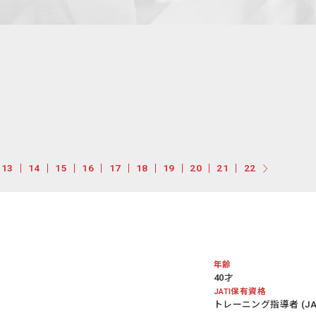
13
14
15
16
17
18
19
20
21
22
年齢
40才
JATI保有資格
トレーニング指導者 (JATI