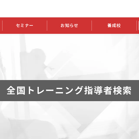
セミナー
お知らせ
養成校
学会大会
JATIの発行物
資格の更新
会員継続
外部セミナー
スポンサー・賛助会員ニュース
申請関連
指導者検索ご利用案内
認定資格および継続単位関係
養成校・養成機関関係
長
学会大会募集要項
学会大会抄録一覧
協会発行物一覧
資格の更新方法
助会員
資格有効期間・失効・猶予・延
方法
書類郵送による資格更新方法
指導者について
全国トレーニング指導者検索