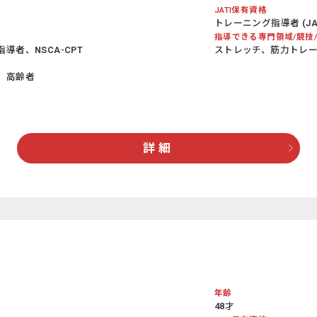
JATI保有資格
トレーニング指導者 (JATI
指導できる専門領域/競技
者、NSCA-CPT
ストレッチ、筋力トレ
、高齢者
詳 細
年齢
48才