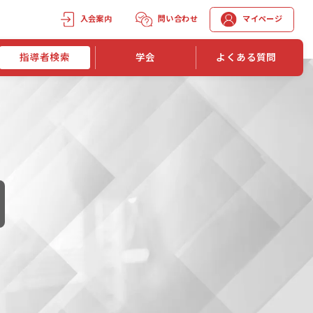
入会案内
問い合わせ
マイページ
指導者検索
学会
よくある質問
学会誌
学会誌「トレーニング指導」
機関誌一覧
単位取得手段
第1巻 第1号
長
第2巻 第1号
マイページでの資格更新方法
第3巻 第1号
第4巻 第1号
外部セミナー継続単位付与制度
第5巻 第1号
第6巻 第1号
第7巻 第1号
第8巻 第1号
投稿規定