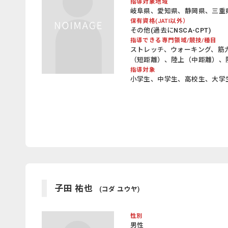
指導対象地域
岐阜県、愛知県、静岡県、三重
保有資格(JATI以外）
その他(過去にNSCA-CPT)
指導できる専門領域/競技/種目
ストレッチ、ウォーキング、筋
（短距離）、陸上（中距離）、
指導対象
小学生、中学生、高校生、大学
子田 祐也
(コダ ユウヤ)
性別
男性