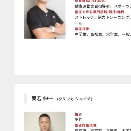
保有資格(JATI以外）
健康運動実践指導者、スポーツ
指導できる専門領域/競技/種目
ストレッチ、筋力トレーニング
ール
指導対象
中学生、高校生、大学生、一般
栗若 伸一
(クリワカ シンイチ)
性別
男性
指導対象地域
京都府、滋賀県、兵庫県、大阪