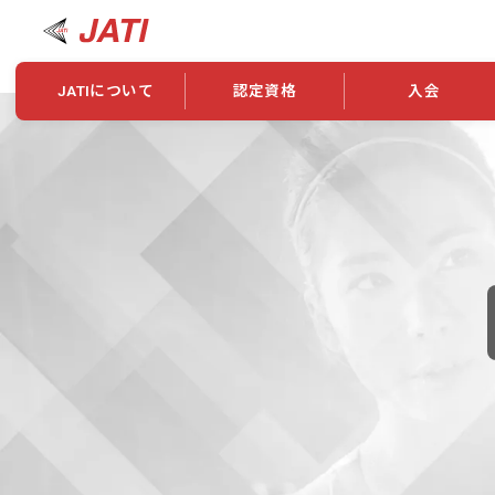
JATIについて
認定資格
入会
JATIについて
資格について
学会概要
新規入会
JATI主催セミナー
ニュース一覧
養成校・養成機関紹介
全国トレーニング指導者検索
入会・継続関係
会員情報変更
養成校・養成機関対象試験
ワークショップ関係
理念・発足
認定資格の取得方法
学会概要
申し合わせ
組織・歴代理事
合格率
その他
事業
2026年認定試験実施要項
学会ニュース
スポンサー・賛
学習教材
表彰一覧
養成講習会
海外提携団体
上位資格の取得
登録商標
資格について
定款
行動規範
貸借対照表
奨学生制度
准トレーニング