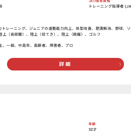
JATI保有資格
県
トレーニング指導者 (JATI
力トレーニング、ジュニアの運動能力向上、体型改善、肥満解消、野球、
陸上（長距離）、陸上（投てき）、陸上（跳躍）、ゴルフ
生、一般、中高年、高齢者、障害者、プロ
詳 細
年齢
32才