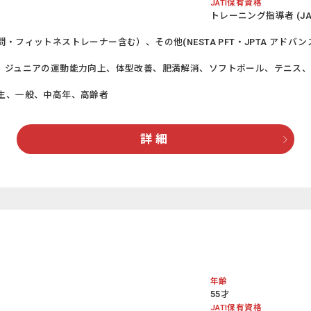
JATI保有資格
トレーニング指導者 (JATI
フィットネストレーナー含む）、その他(NESTA PFT・JPTA アドバンスT
、ジュニアの運動能力向上、体型改善、肥満解消、ソフトボール、テニス
生、一般、中高年、高齢者
詳 細
年齢
55才
JATI保有資格