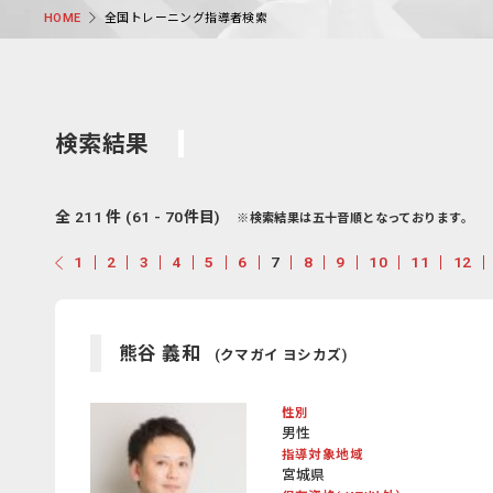
全国トレーニング指導者検索
HOME
検索結果
全 211 件 (61 - 70件目)
※検索結果は五十音順となっております。
1
2
3
4
5
6
7
8
9
10
11
12
熊谷 義和
(クマガイ ヨシカズ)
性別
男性
指導対象地域
宮城県