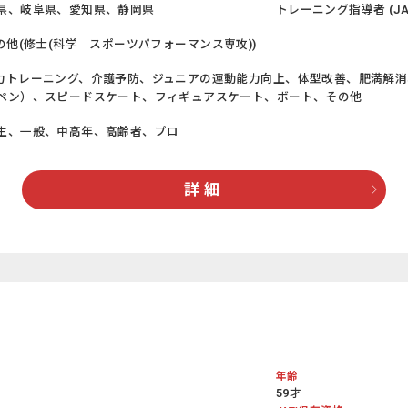
県、岐阜県、愛知県、静岡県
トレーニング指導者 (JATI
T、その他(修士(科学 スポーツパフォーマンス専攻))
力トレーニング、介護予防、ジュニアの運動能力向上、体型改善、肥満解
ペン）、スピードスケート、フィギュアスケート、ボート、その他
生、一般、中高年、高齢者、プロ
詳 細
年齢
59才