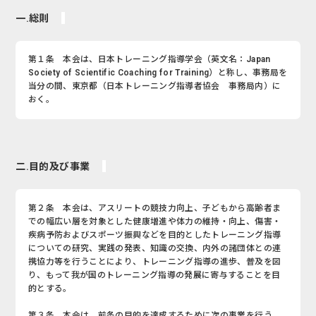
一.総則
第１条 本会は、日本トレーニング指導学会（英文名：Japan
Society of Scientific Coaching for Training）と称し、事務局を
当分の間、東京都（日本トレーニング指導者協会 事務局内）に
おく。
二.目的及び事業
第２条 本会は、アスリートの競技力向上、子どもから高齢者ま
での幅広い層を対象とした健康増進や体力の維持・向上、傷害・
疾病予防およびスポーツ振興などを目的としたトレーニング指導
についての研究、実践の発表、知識の交換、内外の諸団体との連
携協力等を行うことにより、トレーニング指導の進歩、普及を図
り、もって我が国のトレーニング指導の発展に寄与することを目
的とする。
第３条 本会は、前条の目的を達成するために次の事業を行う。