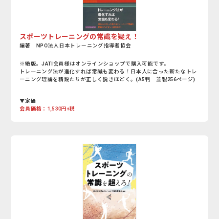
スポーツトレーニングの常識を疑え！
編著 NPO法人日本トレーニング指導者協会
※絶版。JATI会員様はオンラインショップで購入可能です。
トレーニング法が進化すれば常識も変わる！日本人に合った新たなトレ
ーニング理論を精鋭たちが正しく説きほどく。(A5判 並製256ページ)
▼定価
会員価格：1,530円+税