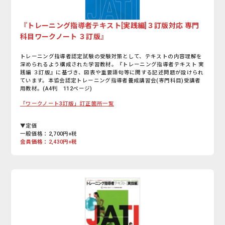
『トレーニング指導者テキスト[実践編]３訂版対応 専門
科目ワークノート ３訂版』
トレーニング指導者認定試験の受験対策として、テキストの内容理解を
深められるよう構成された学習教材。『トレーニング指導者テキスト 実
践編 ３訂版』に基づき、図表や重要語句等に関する記述問題が設けられ
ています。本協会認定トレーニング指導者養成講習会(専門科目)受講者
用教材。(A4判 112ページ)
「ワークノート3訂版」訂正箇所一覧
▼定価
一般価格：2,700円+税
会員価格：2,430円+税