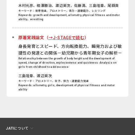
木村元彦、相澤勝治、渡辺英次、佐藤満、三島隆章、尾縣貢
キーワード：発育発達、アロメトリー、体力・運動能力、レスリング
Keywords: growth and development, allometry, physical fitness and motor
ability，wrestling
原著実践論文（
→J-STAGEで読む
）
身長発育とスピード、方向転換能力、瞬発力および敏
捷性の発達との関係－幼児期から青年期女子の解析－
Relationship between the growth of body height and the development of
speed, change of direction, explosiveness and quickness -Analysis on
girls from childhood to adolescence-
三島隆章、渡辺英次
キーワード：アロメトリー、女子、体力・運動能力発達
Keywords: allometry, girls, development of physical fitness and motor
ability
JATIについて