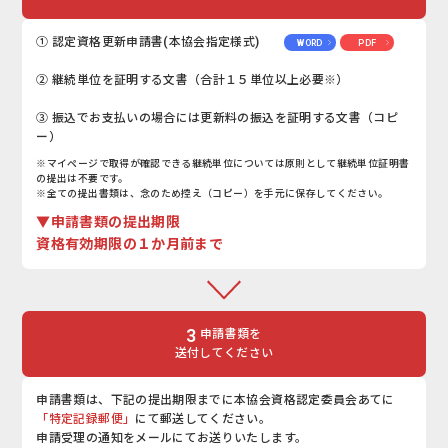
① 認定資格更新申請書(本協会指定様式)
WORD
PDF
② 継続単位を証明する文書（合計１５単位以上必要※）
③ 振込でお支払いの場合には更新料の振込を証明する文書（コピ
ー）
※マイページで取得が確認できる継続単位については原則として継続単位証明書
の提出は不要です。
※全ての提出書類は、念のため控え（コピー）を手元に保存してください。
▼申請書類の提出期限
資格有効期限の１か月前まで
3
申請書類を
送付してください
申請書類は、下記の提出期限までに本協会資格認定委員会あてに
「特定記録郵便」
にて郵送してください。
申請受理の通知をメールにてお送りいたします。