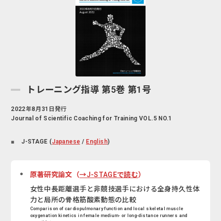
トレーニング指導 第5巻 第1号
2022年8月31日発行
Journal of Scientific Coaching for Training VOL.5 NO.1
J-STAGE (
Japanese
/
English
)
原著研究論文（
→J-STAGEで読む
）
女性中長距離選手と非競技選手における全身持久性体
力と局所の骨格筋酸素動態の比較
Comparison of cardiopulmonary function and local skeletal muscle
oxygenation kinetics in female medium- or long-distance runners and