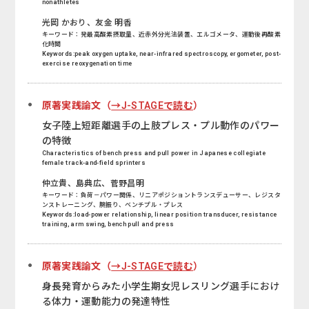
nonathletes
光岡 かおり、友金 明香
キーワード：発最高酸素摂取量、近赤外分光法装置、エルゴメータ、運動後再酸素
化時間
Keywords:peak oxygen uptake, near-infrared spectroscopy, ergometer, post-
exercise reoxygenation time
原著実践論文（
→J-STAGEで読む
）
女子陸上短距離選手の上肢プレス・プル動作のパワー
の特徴
Characteristics of bench press and pull power in Japanese collegiate
female track-and-field sprinters
仲立貴、島典広、菅野昌明
キーワード：負荷－パワー関係、リニアポジショントランスデューサー、レジスタ
ンストレーニング、腕振り、ベンチプル・プレス
Keywords:load-power relationship, linear position transducer, resistance
training, arm swing, bench pull and press
原著実践論文（
→J-STAGEで読む
）
身長発育からみた小学生期女児レスリング選手におけ
る体力・運動能力の発達特性