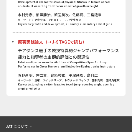
Developmental characteristics of physical fitness in female school
students of wrestling from the viewpoint of growth in height
木村元彦、相澤勝治、渡辺英次、佐藤満、三島隆章
キーワード：発育発達、アロメトリー、小学生女児
Keywords:growth and development, allometry, elementary school girls
原著実践論文（
→J-STAGEで読む
）
チアダンス選手の競技特異的ジャンプパフォーマンス
能力と指導者の主観的評価との関連性
Relationships between the Abilities of Competition-Specific Jump
Performance in Cheer Dancers and Subjective Evaluation by Instructors
菅野昌明、仲立貴、都築祐衣、平尾栞理、島典広
キーワード：跳躍、スイッチリープ、トウタッチジャンプ、開脚角度、開脚角速度
Keywords:jumping, switch leap, toe touch jump, open leg angle, open leg
angular velocity
JATIについて