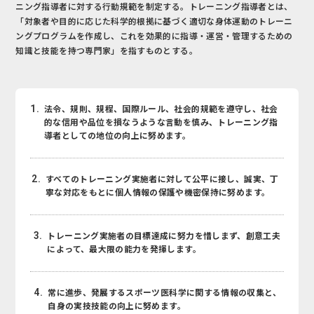
ニング指導者に対する行動規範を制定する。トレーニング指導者とは、
「対象者や目的に応じた科学的根拠に基づく適切な身体運動のトレーニ
ングプログラムを作成し、これを効果的に指導・運営・管理するための
知識と技能を持つ専門家」を指すものとする。
1.
法令、規則、規程、国際ルール、社会的規範を遵守し、社会
的な信用や品位を損なうような言動を慎み、トレーニング指
導者としての地位の向上に努めます。
2.
すべてのトレーニング実施者に対して公平に接し、誠実、丁
寧な対応をもとに個人情報の保護や機密保持に努めます。
3.
トレーニング実施者の目標達成に努力を惜しまず、創意工夫
によって、最大限の能力を発揮します。
4.
常に進歩、発展するスポーツ医科学に関する情報の収集と、
自身の実技技能の向上に努めます。