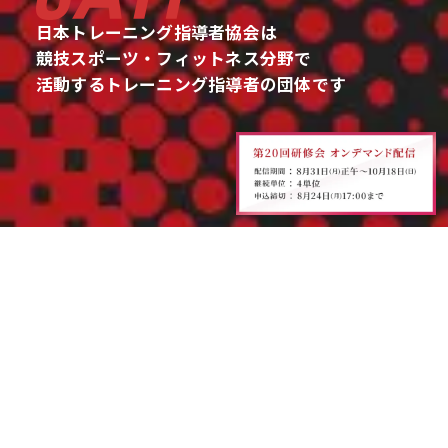
日本トレーニング指導者協会は
競技スポーツ・フィットネス分野で
活動するトレーニング指導者の団体です
セミナー・ワークショップ
JATI主催・共催
他団体
開催日 2026.12.05
開催日 2026.12.12他
本部