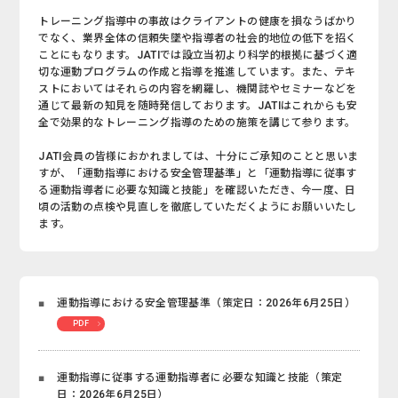
トレーニング指導中の事故はクライアントの健康を損なうばかり
でなく、業界全体の信頼失墜や指導者の社会的地位の低下を招く
ことにもなります。JATIでは設立当初より科学的根拠に基づく適
切な運動プログラムの作成と指導を推進しています。また、テキ
ストにおいてはそれらの内容を網羅し、機関誌やセミナーなどを
通じて最新の知見を随時発信しております。JATIはこれからも安
全で効果的なトレーニング指導のための施策を講じて参ります。
JATI会員の皆様におかれましては、十分にご承知のことと思いま
すが、「運動指導における安全管理基準」と「運動指導に従事す
る運動指導者に必要な知識と技能」を確認いただき、今一度、日
頃の活動の点検や見直しを徹底していただくようにお願いいたし
ます。
運動指導における安全管理基準（策定日：2026年6月25日）
PDF
運動指導に従事する運動指導者に必要な知識と技能（策定
日：2026年6月25日）