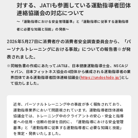
対する、
JATIも参画している運動指導者団体
連絡協議会の対応について
～「運動指導における安全管理基準」と「運動指導に従事する運動指導
者に必要な知識と技能」の発表～
2026年5月27日に消費者庁の消費者安全調査委員会から、「パ
ーソナルトレーニングにおける事故」についての報告書※が発
表されました。
※同報告書の作成にあたってJATIは、日本健康運動指導士会、NSCAジ
ャパン、日本フィットネス協会の4団体から構成される運動指導者の業
界団体である運動指導者団体連絡協議会(
https://undoshido.jp/
)とし
て協力しました。
近年、パーソナルトレーニング中の事故が多く報告されており、
運動指導業界において問題視されています。運動指導者団体連絡
協議会では、トレーニング中のクライアントの安心・安全と指導
者への信用・信頼の担保を目的に、「運動指導における安全管理
基準」と「運動指導に従事する運動指導者に必要な知識と技能」
を策定・発表いたしました。