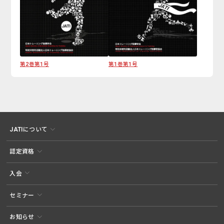
第2巻第1号
第1巻第1号
JATIについて
認定資格
入会
セミナー
お知らせ