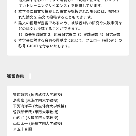
研究成果をわかりやすく解説した「現場で使える！わかりや
すいトレーニングサイエンス」を提供しています。
本学会に和文で投稿した論文が採択された場合には、採択さ
れた論文を 英文で投稿することもできます。
論文の種類が豊富であるため、被験者1名の研究や失敗事例な
どの論文も投稿することができます。
1）原著実践論文 2）原著研究論文 3）実践報告 4）研究報告
本学会に対する会員の貢献度に応じて、フェロー Fellow ）の
称号 FJSCTを付与いたします。
運営委員
笠原政志 (国際武道大学教授)
島典広 (東海学園大学教授)
下河内洋平 (大阪体育大学教授)
曽我部晋哉 (甲南大学教授)
山内武 (大阪学院大学教授)
山口太一 (酪農学園大学教授)
※五十音順