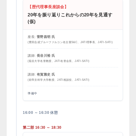
【歴代理事長座談会】
20年を振り返りこれからの20年を見通す
(仮)
座長:
菅野昌明 氏
(豊田合成ブルーファルコン名古屋S&C、JATI理事長、JATI-SATI)
講師:
長谷川裕 氏
(
龍谷大学名誉教授、JATI名誉会長、JATI-SATI
)
講師:
有賀雅史 氏
(
前帝京科学大学教授、JATI相談役、JATI-SATI
)
準備中
16:00 ～ 16:30 休憩
第二部 16:30 ～ 18:30