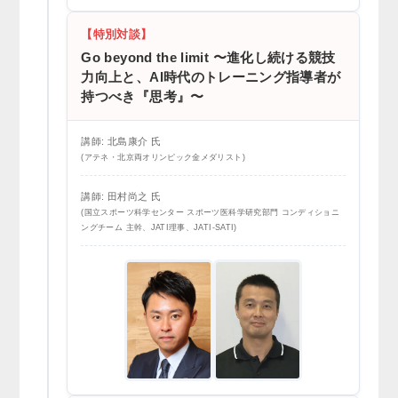
【特別対談】
Go beyond the limit 〜進化し続ける競技
力向上と、AI時代のトレーニング指導者が
持つべき『思考』〜
講師: 北島康介 氏
(アテネ・北京両オリンピック金メダリスト)
講師: 田村尚之 氏
(国立スポーツ科学センター スポーツ医科学研究部門 コンディショニ
ングチーム 主幹、JATI理事、JATI-SATI)