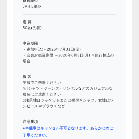
継続単位
JATI 5単位
定 員
50名(先着)
申込期限
・参加申込:～2026年7月31日(金)
・会費お振込期限:～2026年8月3日(月) ※銀行振込の
場合
服 装
平服でご来場ください
※Tシャツ・ジーンズ・サンダルなどのカジュアルな
服装はご遠慮ください
(例)男性はジャケットまたは襟付きシャツ、女性はワ
ンピースやブラウスなど
注意事項
●本催事はキャンセル不可となります。あらかじめご
了承ください。