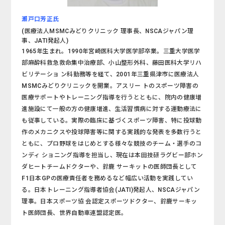
瀬戸口芳正氏
(医療法人MSMCみどりクリニック 理事長、NSCAジャパン理
事、JATI発起人)
1965年生まれ。1990年宮崎医科大学医学部卒業。三重大学医学
部麻酔科救急救命集中治療部、小山整形外科、藤田医科大学リハ
ビリテーショ ン科勤務等を経て、2001年三重県津市に医療法人
MSMCみどりクリニックを開業。アスリー トのスポーツ障害の
医療サポートやトレーニング指導を行うとともに、院内の健康増
進施設にて一般の方の健康増進、生活習慣病に対する運動療法に
も従事している。実際の臨床に基づくスポーツ障害、特に投球動
作のメカニクスや投球障害等に関する実践的な発表を多数行うと
ともに、プロ野球をはじめとする様々な競技のチーム・選手のコ
ンディ ショニング指導を担当し、現在は本田技研ラグビー部ホン
ダヒートチームドクターや、鈴鹿 サーキットの医師団長として
F1日本GPの医療責任者を務めるなど幅広い活動を実践してい
る。日本トレーニング指導者協会(JATI)発起人、NSCAジャパン
理事。日本スポーツ協 会認定スポーツドクター、鈴鹿サーキッ
ト医師団長、世界自動車連盟認定医。