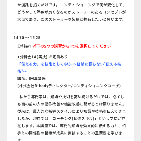
か混乱を招くだけです。コンディ ショニングで何が変化して、
どうやって障害が良くなるのかストーリーのあるコンセプトが
大切であり、このストーリーを皆様と共有したいと思います。
14:10 ～ 15:25
分科会1:
以下の2つの講習から1つを選択してください
●分科会1A(実技) ※定員あり
「伝える力」を技術として学ぶ ～経験に頼らない“伝える技
術”～
講師:川田真琴氏
(株式会社R-bodyディレクター/コンディショニングコーチ)
私たち専門家は、知識や技術を高め続けるだけでは、必ずし
も目の前の人の動作改善や機能改善に繋がるとは限りません。
従来は、属人的な指導スタイルにより知識や技術を伝えてきま
したが、現在では「コーチング(伝達スキル)」という学問が存
在します。本講座では、専門的知識を効果的に伝える力と、相
手との関係性の構築が成果に直結することの重要性を学びま
す。