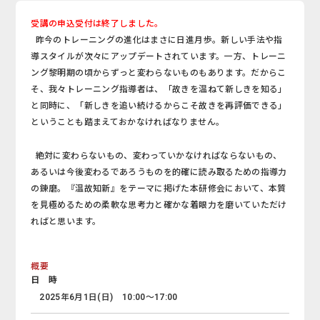
受講の申込受付は終了しました。
昨今のトレーニングの進化はまさに日進月歩。新しい手法や指
導スタイルが次々にアップデートされています。一方、トレーニ
ング黎明期の頃からずっと変わらないものもあります。だからこ
そ、我々トレーニング指導者は、「故きを温ねて新しきを知る」
と同時に、「新しきを追い続けるからこそ故きを再評価できる」
ということも踏まえておかなければなりません。
絶対に変わらないもの、変わっていかなければならないもの、
あるいは今後変わるであろうものを的確に読み取るための指導力
の錬磨。『温故知新』をテーマに掲げた本研修会において、本質
を見極めるための柔軟な思考力と確かな着眼力を磨いていただけ
ればと思います。
概要
日 時
2025年6月1日(日) 10:00～17:00