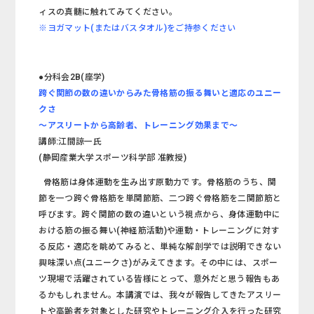
ィスの真髄に触れてみてください。
※ヨガマット(またはバスタオル)をご持参ください
●分科会2B(座学)
跨ぐ関節の数の違いからみた骨格筋の振る舞いと適応のユニー
クさ
～アスリートから高齢者、トレーニング効果まで～
講師:江間諒一氏
(静岡産業大学スポーツ科学部 准教授)
骨格筋は身体運動を生み出す原動力です。骨格筋のうち、関
節を一つ跨ぐ骨格筋を単関節筋、二つ跨ぐ骨格筋を二関節筋と
呼びます。跨ぐ関節の数の違いという視点から、身体運動中に
おける筋の振る舞い(神経筋活動)や運動・トレーニングに対す
る反応・適応を眺めてみると、単純な解剖学では説明できない
興味深い点(ユニークさ)がみえてきます。その中には、スポー
ツ現場で活躍されている皆様にとって、意外だと思う報告もあ
るかもしれません。本講演では、我々が報告してきたアスリー
トや高齢者を対象とした研究やトレーニング介入を行った研究