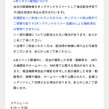
●オンライン配信について
当日の録画映像をオンデマンドセミナーとして後日配信予定で
す(後日別途お申込み受付を行います)。
本講習会へご参加いただいた方々は、オンデマンド版は無料で
ご視聴可能です(オンデマンドセミナー受講分による継続単位
は取得できません)。
※一部の講演については配信されない場合があります。あらか
じめご了承ください。
※会場でご参加いただく方は、配信用の映像に映り込む可能性
がございます。あらかじめご了承ください。
●当イベント開催中に、協会が撮影した写真・動画等を、JATI
の機関誌やホームページ、SNS等で公開する場合があります。
また、報道機関等協会が撮影を許可した者が撮影した写真・動
画等が、新聞や雑誌、ホームページ等で公開されたり、各種コ
ンテンツとして利用される場合があります。あらかじめご了承
願います。
スケジュール
9:15 ～ 9:55