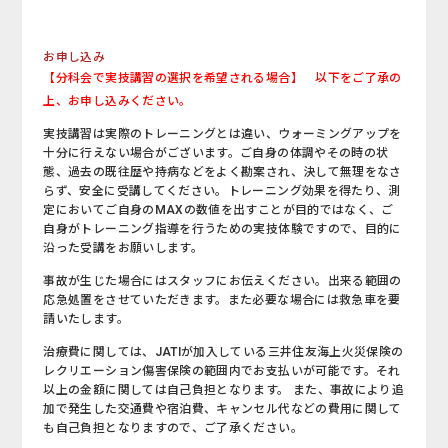
お申し込み
【分科会で実技講習の選択を希望される場合】 以下をご了承の
上、お申し込みください。
実技講習は実際のトレーニングとは違い、ウォーミングアップを
十分に行えない場合がございます。ご自身の体調やその時の状
態、過去の既往歴や持病などをよく勘案され、決して無理をなさ
らず、安全に受講してください。トレーニング効果を得たり、測
定においてご自身のMAXの数値を出すことが目的ではなく、ご
自身がトレーニング指導を行うための実技体験ですので、目的に
沿った受講をお願いします。
事故が生じた場合にはスタッフにお伝えください。出来る範囲の
応急処置をさせていただきます。また必要な場合には救急車を要
請いたします。
治療費に関しては、JATIが加入している三井住友海上火災保険の
レクリエーション傷害保険の範囲内でお支払いが可能です。それ
以上の金額に関しては自己負担となります。 また、事故により追
加で発生した交通費や宿泊費、キャンセル代などの費用に関して
も自己負担となりますので、ご了承ください。