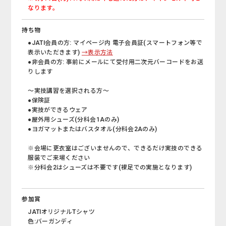
なります。
持ち物
●JATI会員の方: マイページ内 電子会員証(スマートフォン等で
表示いただきます)
→表示方法
●非会員の方: 事前にメールにて受付用二次元バーコードをお送
りします
～実技講習を選択される方～
●保険証
●実技ができるウェア
●屋外用シューズ(分科会1Aのみ)
●ヨガマットまたはバスタオル(分科会2Aのみ)
※会場に更衣室はございませんので、できるだけ実技のできる
服装でご来場ください
※分科会2はシューズは不要です(裸足での実施となります)
参加賞
JATIオリジナルTシャツ
色:バーガンディ