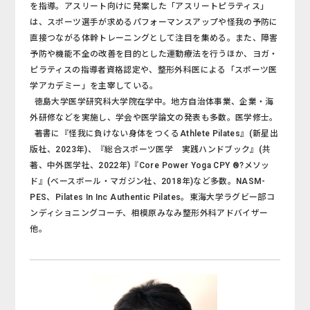
を指導。アスリート向けに発案した「アスリートピラティス」
は、スポーツ選手が求めるパフォーマンスアップや怪我の予防に
直接つながる体幹トレーニングとして注目を集める。また、障害
予防や機能不全の改善を目的とした運動療法を行うほか、ヨガ・
ピラティスの指導者資格認定や、整形外科医による「スポーツ医
学アカデミー」を主宰している。
徳島大学医学研究科大学院在学中。地方自治体事業、企業・海
外研修などを実施し、学会や医学論文の発表も多数。医学修士。
著書に『怪我に負けない身体をつくるAthlete Pilates』(新星出
版社、2023年)、『総合スポーツ医学 実践ハンドブック』(共
著、中外医学社、2022年)『Core Power Yoga CPY ®?メソッ
ド』(ベースボール・マガジン社、2018年)など多数。NASM-
PES、Pilates In Inc Authentic Pilates。東海大学ラグビー部コ
ンディショニングコーチ、相模原みなみ整形外科アドバイザー
他。