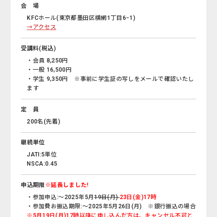
会 場
KFCホール(東京都墨田区横網1丁目6−1)
→アクセス
受講料(税込)
・会員 8,250円
・一般 16,500円
・学生 9,350円 ※事前に学生証の写しをメールで確認いたし
ます
定 員
200名(先着)
継続単位
JATI:5単位
NSCA:0.45
申込期限
※延長しました!
・参加申込:～2025年5月
19日(月)
23日(金)17時
・参加費お振込期限:～2025年5月26日(月) ※銀行振込の場合
※5月19日(月)17時以降に申し込んだ方は、キャンセル不可と