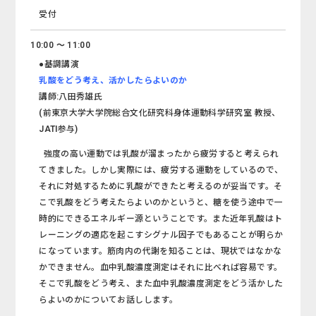
受付
10:00 ～ 11:00
●基調講演
乳酸をどう考え、活かしたらよいのか
講師:八田秀雄氏
(前東京大学大学院総合文化研究科身体運動科学研究室 教授、
JATI参与)
強度の高い運動では乳酸が溜まったから疲労すると考えられ
てきました。しかし実際には、疲労する運動をしているので、
それに対処するために乳酸ができたと考えるのが妥当です。そ
こで乳酸をどう考えたらよいのかというと、糖を使う途中で一
時的にできるエネルギー源ということです。また近年乳酸はト
レーニングの適応を起こすシグナル因子でもあることが明らか
になっています。筋肉内の代謝を知ることは、現状ではなかな
かできません。血中乳酸濃度測定はそれに比べれば容易です。
そこで乳酸をどう考え、また血中乳酸濃度測定をどう活かした
らよいのかについてお話しします。