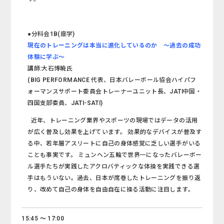
●分科会1B(座学)
現在のトレーニングは本当に進化しているのか ～過去の成功
体験に学ぶ～
講師:大石博暁氏
(BIG PERFORMANCE 代表、日本バレーボール協会ハイパフ
ォーマンスサポート委員会トレーナーユニット長、JATI中国・
四国支部委員、JATI-SATI)
近年、トレーニング業界やスポーツの現場ではデータの活用
が広く普及し効果を上げています。 効果的なデバイスが普及す
る中、若年層アスリートに自己の身体感覚に乏しい選手がいる
ことも事実です。 ミュンヘン五輪で世界一になったバレーボー
ル選手たちが実践したアクロバティックな体操を実践できる選
手はもういない。過去、日本が席巻したトレーニングを振り返
り、改めて自己の身体を自由自在に操る活動に注目します。
15:45 ～ 17:00