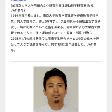
(前東京大学大学院総合文化研究科身体運動科学研究室 教授、
JATI参与)
1959年東京都生まれ。東京大学教育学部体育学健康教育学科卒
業、同大学院修了。博士(教育学)。 学生時代から運動生理学を研
究し、特に乳酸について造詣を深める。同大学および大学院で教
鞭を執る一方で、陸上運動部でコーチ・監督・部長を歴任。
2025年1月の箱根駅伝では関東学生連合チームの9区の給水を担
当して大きな話題を呼んだ。同年3月に定年退職した。JATI参
与。