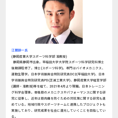
江間諒一氏
(静岡産業大学スポーツ科学部 准教授)
静岡県静岡市出身。早稲田大学大学院スポーツ科学研究科博士
後期課程修了。博士(スポーツ科学)。専門はバイオメカニクス、
運動生理学。日本学術振興会特別研究員DC2(早稲田大学)、日本
学術振興会特別研究員PD(芝浦工業大学)、静岡産業大学経営学部
(講師・准教授)等を経て、2021年4月より現職。日本トレーニン
グ科学会理事。骨格筋のメカニクスやパフォーマンスに関する研
究に従事し、近年は筋肉痛を防ぐための対抗策に関する研究も進
めている。地域行政やスポーツチームと連携したプロジェクトも
実施しており、研究成果を社会に還元していくことを目指してい
る。