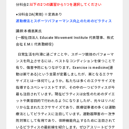
分科会2:
以下の2つの講習から1つを選択してください
●分科会2A(実技) ※定員あり
運動療法とスポーツパフォーマンス向上のためのピラティス
講師:本橋恵美氏
(一般社団法人 Educate Movement Institute 代表理事、株式
会社 E.M.I. 代表取締役)
日常生活を円滑に過ごすことや、スポーツ競技のパフォーマ
ンスを向上させるには、ベストなコンディションを保つことで
有り、傷害予防にもつながります。Exercise is medicine(運
動は薬である)という言葉が定着しましたが、薬となるエクサ
サイズとは一体何でしょうか。私たちは多くのエクササイズを
指導するスペシャリストですが、その中の一つピラティスが今
最も注目されています。現在ピラティスは女性のためのダイエ
ットや美容目的で行われるようになりましたが、元々はリハビ
リから生まれたエクササイズであり、医療従事者の多くは運動
療法としてピラティスに注目しています。運動器障害の一次予
防対策として有用であり、体幹機能向上するために注目されて
いるピラティスの最前線を紹介します。ぜひアスリートピラテ