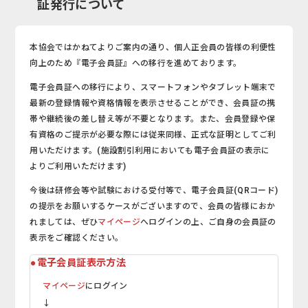
証発行について
本協会ではかねてよりご案内の通り、個人正会員の皆様の利便性
向上のため『電子会員証』への移行を進めております。
電子会員証への移行により、スマートフォンやタブレット端末で
最新の登録情報や資格情報を表示させることができ、会員証の携
帯や継続後の差し替え等が不要となります。また、会員登録や保
有資格のご提示が必要な際には従来同様、正式な証明としてご利
用いただけます。(施設割引利用においても電子会員証の表示に
よりご利用いただけます)
今後は研修会等や試験における受付等で、電子会員証(QRコード)
の提示をお願いするケースがございますので、会員の皆様におか
れましては、ぜひ
マイページ
へログインの上、ご自身の会員証の
表示をご確認ください。
●電子会員証表示方法
マイページ
にログイン
↓