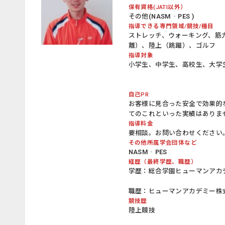
保有資格(JATI以外）
その他(NASM‐PES )
指導できる専門領域/競技/種目
ストレッチ、ウォーキング、筋
離）、陸上（跳躍）、ゴルフ
指導対象
小学生、中学生、高校生、大学
自己PR
お客様に見合った安全で効果的
てのこれといった実績はありま
指導料金
要相談。お問い合わせください
その他所属学会団体など
NASM‐PES
経歴（最終学歴、職歴）
学歴：総合学園ヒューマンアカ
職歴：ヒューマンアカデミー株
競技歴
陸上競技