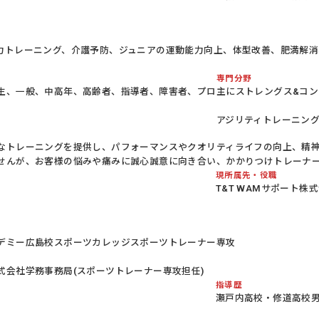
力トレーニング、介護予防、ジュニアの運動能力向上、体型改善、肥満解
専門分野
生、一般、中高年、高齢者、指導者、障害者、プロ
主にストレングス&コ
アジリティトレーニン
なトレーニングを提供し、パフォーマンスやクオリティライフの向上、精
せんが、お客様の悩みや痛みに誠心誠意に向き合い、かかりつけトレーナ
現所属先・役職
。
T&T WAMサポート株
デミー広島校スポーツカレッジスポーツトレーナー専攻
式会社学務事務局(スポーツトレーナー専攻担任)
指導歴
瀬戸内高校・修道高校