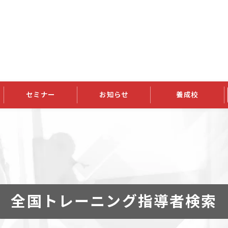
セミナー
お知らせ
養成校
学会大会
JATIの発行物
資格の更新
会員継続
外部セミナー
スポンサー・賛助会員ニュース
申請関連
指導者検索ご利用案内
認定資格および継続単位関係
養成校・養成機関関係
長
学会大会募集要項
学会大会抄録一覧
協会発行物一覧
資格の更新方法
助会員
資格有効期間・失効・猶予・延
方法
書類郵送による資格更新方法
指導者について
全国トレーニング指導者検索