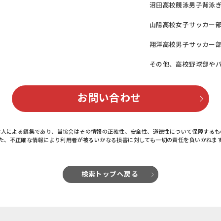
沼田高校競泳男子背泳
山陽高校女子サッカー
翔洋高校男子サッカー
その他、高校野球部や
お問い合わせ
本人による編集であり、当協会はその情報の正確性、安全性、道徳性について保障するも
た、不正確な情報により利用者が被るいかなる損害に対しても一切の責任を負いかねま
検索トップへ戻る