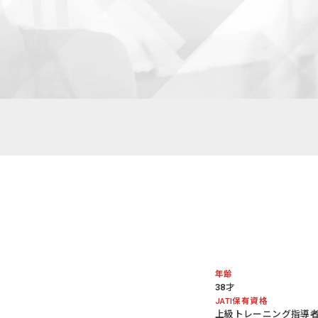
年齢
38才
JATI保有資格
上級トレーニング指導者 (J