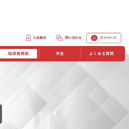
入会案内
問い合わせ
マイページ
指導者検索
学会
よくある質問
学会誌
学会誌「トレーニング指導」
機関誌一覧
単位取得手段
第1巻 第1号
長
第2巻 第1号
マイページでの資格更新方法
第3巻 第1号
第4巻 第1号
外部セミナー継続単位付与制度
第5巻 第1号
第6巻 第1号
第7巻 第1号
第8巻 第1号
投稿規定