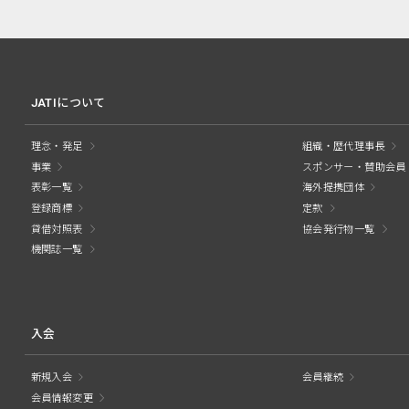
JATIについて
理念・発足
組織・歴代理事長
事業
スポンサー・賛助会員
表彰一覧
海外提携団体
登録商標
定款
貸借対照表
協会発行物一覧
機関誌一覧
入会
新規入会
会員継続
会員情報変更