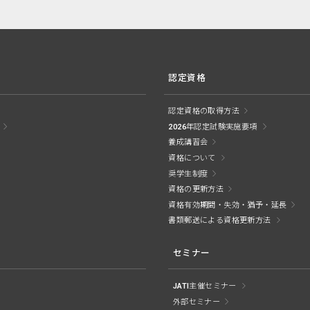
認定資格
認定資格の取得方法
2026年認定試験実施要項
養成講習会
資格について
奨学生制度
資格の更新方法
資格有効期間・失効・猶予・延長
書類郵送による資格更新方法
セミナー
JATI主催セミナー
外部セミナー