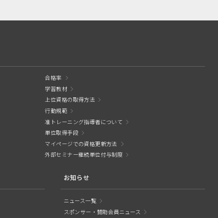
合格率
学習教材
上位資格の取得方法
行動規範
准トレーニング指導者について
単位取得手段
マイページでの資格更新方法
外部セミナー継続単位付与制度
お知らせ
ニュース一覧
スポンサー・賛助会員ニュース