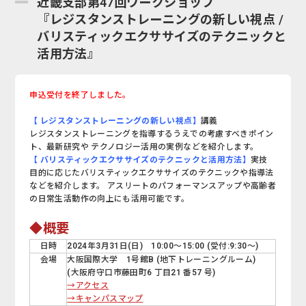
近畿支部第47回ワークショップ
『レジスタンストレーニングの新しい視点 /
バリスティックエクササイズのテクニックと
活用方法』
申込受付を終了しました。
【 レジスタンストレーニングの新しい視点】
講義
レジスタンストレーニングを指導するうえでの考慮すべきポイン
ト、最新研究や テクノロジー活用の実例などを紹介します。
【 バリスティックエクササイズのテクニックと活用方法】
実技
目的に応じたバリスティックエクササイズのテクニックや指導法
などを紹介します。 アスリートのパフォーマンスアップや高齢者
の日常生活動作の向上にも活用可能です。
◆概要
日時
2024年3月31日(日) 10:00～15:00 (受付:9:30～)
会場
大阪国際大学 1号館B (地下トレーニングルーム)
(大阪府守口市藤田町6 丁目21 番57 号)
→アクセス
→キャンパスマップ