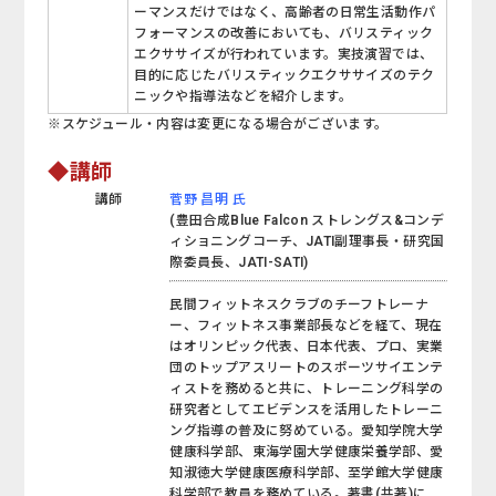
ーマンスだけではなく、高齢者の日常生活動作パ
フォーマンスの改善においても、バリスティック
エクササイズが行われています。実技演習では、
目的に応じたバリスティックエクササイズのテク
ニックや指導法などを紹介します。
※スケジュール・内容は変更になる場合がございます。
◆講師
講師
菅野 昌明 氏
(豊田合成Blue Falcon ストレングス&コンデ
ィショニングコーチ、JATI副理事長・研究国
際委員長、JATI-SATI)
民間フィットネスクラブのチーフトレーナ
ー、フィットネス事業部長などを経て、現在
はオリンピック代表、日本代表、プロ、実業
団のトップアスリートのスポーツサイエンテ
ィストを務めると共に、トレーニング科学の
研究者としてエビデンスを活用したトレーニ
ング指導の普及に努めている。愛知学院大学
健康科学部、東海学園大学健康栄養学部、愛
知淑徳大学健康医療科学部、至学館大学健康
科学部で教員を務めている。著書(共著)に