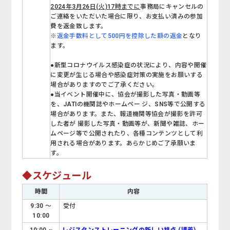
2024年3月26日(火)17時までに
事務局にキャンセルの
ご連絡をいただいた場合に限り、お支払い済みの参加
費を返金致します。
※
返金手数料として500円を控除した額の返金
となり
ます。
●新型コロナウイルス感染症の状況により、内容や開催
に変更が生じる場合や感染症対策の実施をお願いする
場合がありますのでご了承ください。
●当イベント開催中に、協会が撮影した写真・動画等
を、JATIの機関誌やホームペー ジ、SNS等で公開する
場合があります。また、報道機関等協会が撮影を許可
した者が 撮影した写真・動画等が、新聞や雑誌、ホー
ムページ等で公開されたり、各種コンテンツとして利
用される場合があります。あらかじめご了承願いま
す。
◆スケジュール
時間
内容
9:30 ～
受付
10:00
10:00 ~
レジスタンストレーニングの新しい視点
(講義)