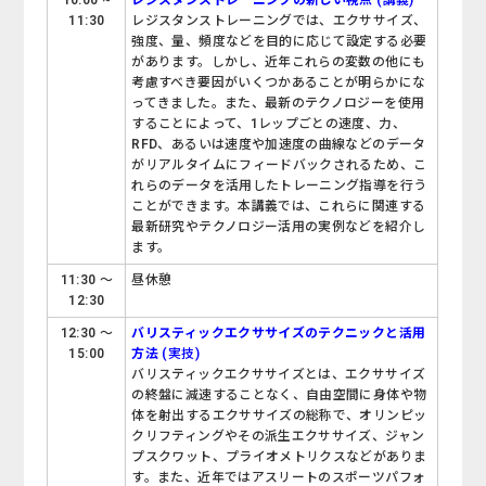
11:30
レジスタンストレーニングでは、エクササイズ、
強度、量、頻度などを目的に応じて設定する必要
があります。しかし、近年これらの変数の他にも
考慮すべき要因がいくつかあることが明らかにな
ってきました。また、最新のテクノロジーを使用
することによって、1レップごとの速度、力、
RFD、あるいは速度や加速度の曲線などのデータ
がリアルタイムにフィードバックされるため、こ
れらのデータを活用したトレーニング指導を行う
ことができます。本講義では、これらに関連する
最新研究やテクノロジー活用の実例などを紹介し
ます。
11:30 ～
昼休憩
12:30
12:30 ～
バリスティックエクササイズのテクニックと活用
15:00
方法
(実技)
バリスティックエクササイズとは、エクササイズ
の終盤に減速することなく、自由空間に身体や物
体を射出するエクササイズの総称で、オリンピッ
クリフティングやその派生エクササイズ、ジャン
プスクワット、プライオメトリクスなどがありま
す。また、近年ではアスリートのスポーツパフォ