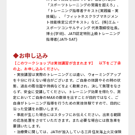
「スポーツトレーニングの常識を超えろ」、
「トレーニング指導者テキスト(実践編・実
技編)」、「フィットネスクラブマネジメン
ト技能検定公式テキスト」など。(株)エム・
スポーツコンサルティング 代表取締役社長。
博士(学術)、JATI認定特別上級トレーニング
指導者(JATI-SAT)
◆お申し込み
【このワークショップは実技講習が含まれます】 以下をご了承
の上、お申し込みください。
・実技講習は実際のトレーニングとは違い、ウォーミングアップ
を十分に行えない場合がございます。ご自身の体調やその時の状
態、過去の既往歴や持病などをよく勘案され、決して無理をなさ
らず、安全に受講してください。トレーニング効果を得たり、測
定においてご自身のMAXの数値を出すことが目的ではなく、ご
自身がトレーニング指導を行うための実技体験ですので、目的に
沿った受講をお願いします。
・事故が生じた場合にはスタッフにお伝えください。出来る範囲
の応急処置をさせていただきます。また必要な場合には救急車を
要請いたします。
・治療費に関しては、JATIが加入している三井住友海上火災保険