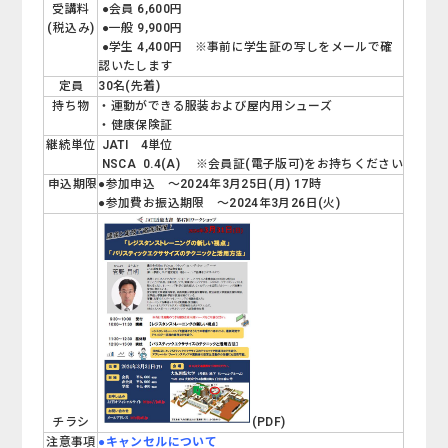
受講料
●会員 6,600円
(税込み)
●一般 9,900円
●学生 4,400円 ※事前に学生証の写しをメールで確
認いたします
定員
30名(先着)
持ち物
・運動ができる服装および屋内用シューズ
・健康保険証
継続単位
JATI 4単位
NSCA 0.4(A) ※会員証(電子版可)をお持ちください
申込期限
●参加申込 ～2024年3月25日(月) 17時
●参加費お振込期限 ～2024年3月26日(火)
(PDF)
チラシ
注意事項
●キャンセルについて