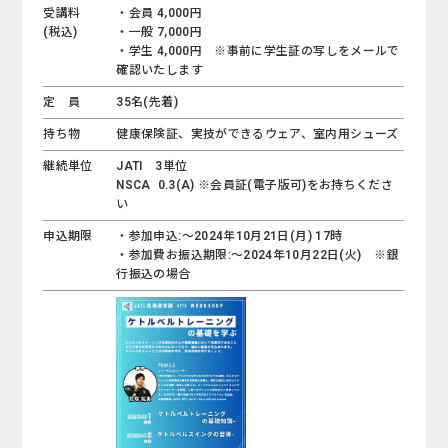
受講料
・会員 4,000円
(税込)
・一般 7,000円
・学生 4,000円 ※事前に学生証の写しをメールで
確認いたします
定 員
35名(先着)
持ち物
健康保険証、実技ができるウェア、室内用シューズ
継続単位
JATI 3単位
NSCA 0.3(A) ※会員証(電子版可)をお持ちくださ
い
申込期限
・参加申込:～2024年10月21日(月) 17時
・参加費お振込期限:～2024年10月22日(火) ※銀
行振込の場合