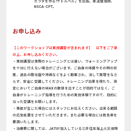
カラダを作る!ケトルベル」を出版。柔道整復師,
NSCA-CPT。
お申し込み
【このワークショップは実技講習が含まれます】 以下をご了承
の上、お申し込みください。
・実技講習は実際のトレーニングとは違い、ウォーミングアップ
を十分に行えない場合がございます。ご自身の体調やその時の状
態、過去の既往歴や持病などをよく勘案され、決して無理をなさ
らず、安全に受講してください。トレーニング効果を得たり、測
定においてご自身のMAXの数値を出すことが目的ではなく、ご
自身がトレーニング指導を行うための実技体験ですので、目的に
沿った受講をお願いします。
・事故が生じた場合にはスタッフにお伝えください。出来る範囲
の応急処置をさせていただきます。また必要な場合には救急車を
要請いたします。
・治療費に関しては、JATIが加入している三井住友海上火災保険