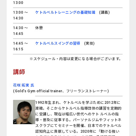
13:00
13:00 ～
ケトルベルトレーニングの基礎知識
(講義)
14:30
14:30 ～
休憩
14:45
14:45 ～
ケトルベルスイングの習得
(実技)
16:15
※スケジュール・内容は変更になる場合がございます。
講師
花咲 拓実 氏
(Gold’s Gym official trainer、フリーランストレーナー)
1992年生まれ、ケトルベルを学ぶために2012年に
渡韓。そこからケトルベル指導団体の講習を定期的
に受講し、現在は幅広い世代へのケト ルベルの指
導・普及に従事する。パーソナルジムやフィットネ
スクラブにてセミナーを開催、日本でのケトルベル
認知向上に貢献している。2020年に「動ける強い