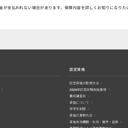
金が支払われない場合があります。保険内容を詳しくお知りになりた
認定資格
認定資格の取得方法
2026年認定試験実施要項
養成講習会
資格について
奨学生制度
資格の更新方法
資格有効期間・失効・猶予・延長