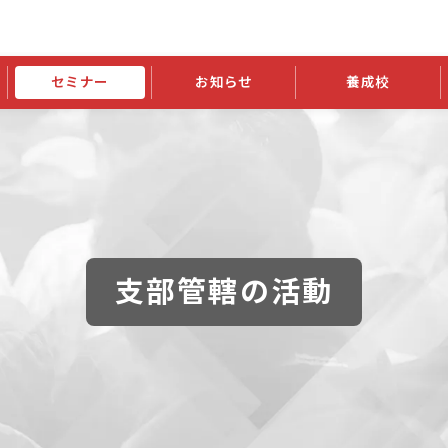
セミナー
お知らせ
養成校
学会大会
JATIの発行物
資格の更新
会員継続
外部セミナー
スポンサー・賛助会員ニュース
申請関連
指導者検索ご利用案内
認定資格および継続単位関係
養成校・養成機関関係
長
学会大会募集要項
学会大会抄録一覧
協会発行物一覧
資格の更新方法
助会員
資格有効期間・失効・猶予・延
方法
書類郵送による資格更新方法
指導者について
支部管轄の活動