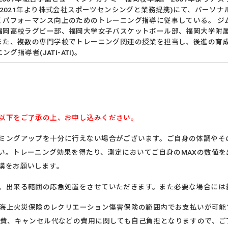
(2021年より株式会社スポーツセンシングと業務提携)にて、パーソ
くパフォーマンス向上のためのトレーニング指導に従事している。 ジ
福岡高校ラグビー部、福岡大学女子バスケットボール部、福岡大学附
また、複数の専門学校でトレーニング関連の授業を担当し、後進の育成に
ング指導者(JATI-ATI)。
以下をご了承の上、お申し込みください。
ミングアップを十分に行えない場合がございます。ご自身の体調やそ
い。トレーニング効果を得たり、測定においてご自身のMAXの数値
講をお願いします。
。出来る範囲の応急処置をさせていただきます。また必要な場合には
住友海上火災保険のレクリエーション傷害保険の範囲内でお支払いが可
宿泊費、キャンセル代などの費用に関しても自己負担となりますので