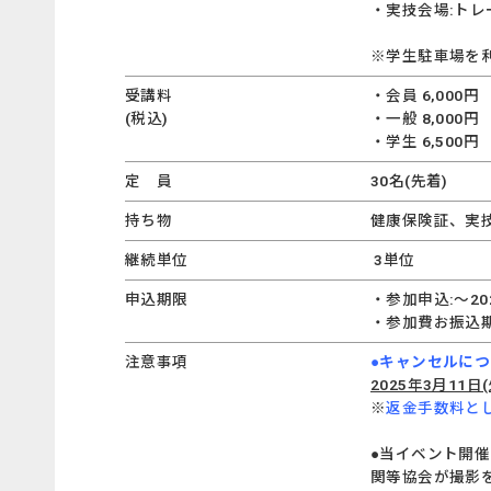
・実技会場:ト
※学生駐車場を
受講料
・会員 6,000円
(税込)
・一般 8,000円
・学生 6,50
定 員
30名(先着)
持ち物
健康保険証、実
継続単位
3単位
申込期限
・参加申込:～202
・参加費お振込期
注意事項
●キャンセルに
2025年3月11日
※
返金手数料とし
●当イベント開催
関等協会が撮影