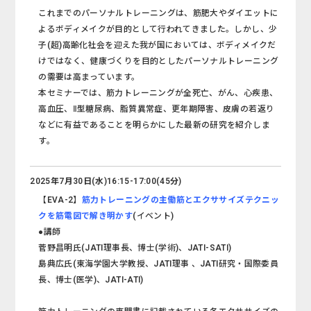
これまでのパーソナルトレーニングは、筋肥大やダイエットに
よるボディメイクが目的として行われてきました。しかし、少
子(超)高齢化社会を迎えた我が国においては、ボディメイクだ
けではなく、健康づくりを目的としたパーソナルトレーニング
の需要は高まっています。
本セミナーでは、筋力トレーニングが全死亡、がん、心疾患、
高血圧、Ⅱ型糖尿病、脂質異常症、更年期障害、皮膚の若返り
などに有益であることを明らかにした最新の研究を紹介しま
す。
2025年7月30日(水)16:15-17:00(45分)
【EVA-2】
筋力トレーニングの主働筋とエクササイズテクニッ
クを筋電図で解き明かす
(イベント)
●講師
菅野昌明氏(JATI理事長、博士(学術)、JATI-SATI)
島典広氏(東海学園大学教授、JATI理事 、JATI研究・国際委員
長、博士(医学)、JATI-ATI)