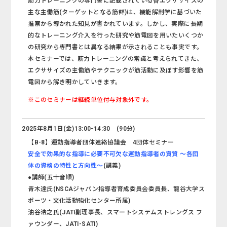
筋力トレーニングの専門書に記載されている各エクササイズの
主な主働筋(ターゲットとなる筋群)は、機能解剖学に基づいた
推察から導かれた知見が書かれています。しかし、実際に長期
的なトレーニング介入を行った研究や筋電図を用いたいくつか
の研究から専門書とは異なる結果が示されることも事実です。
本セミナーでは、筋力トレーニングの常識と考えられてきた、
エクササイズの主働筋やテクニックが筋活動に及ぼす影響を筋
電図から解き明かしていきます。
※このセミナーは継続単位付与対象外です。
2025年8月1日(金)13:00-14:30 (90分)
【B-8】運動指導者団体連絡協議会 4団体セミナー
安全で効果的な指導に必要不可欠な運動指導者の資質 ～各団
体の資格の特性と方向性～
(講義)
●講師(五十音順)
青木達氏(NSCAジャパン指導者育成委員会委員長、龍谷大学ス
ポーツ・文化活動強化センター所属)
油谷浩之氏(JATI副理事長、スマートシステムストレングス フ
ァウンダー、JATI-SATI)