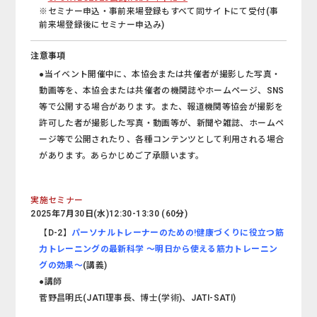
※セミナー申込・事前来場登録もすべて同サイトにて受付(事
前来場登録後にセミナー申込み)
注意事項
●当イベント開催中に、本協会または共催者が撮影した写真・
動画等を、本協会または共催者の機関誌やホームページ、SNS
等で公開する場合があります。また、報道機関等協会が撮影を
許可した者が撮影した写真・動画等が、新聞や雑誌、ホームペ
ージ等で公開されたり、各種コンテンツとして利用される場合
があります。あらかじめご了承願います。
実施セミナー
2025年7月30日(水)12:30-13:30 (60分)
【D-2】
パーソナルトレーナーのための!健康づくりに役立つ筋
力トレーニングの最新科学 ～明日から使える筋力トレーニン
グの効果～
(講義)
●講師
菅野昌明氏(JATI理事長、博士(学術)、JATI-SATI)