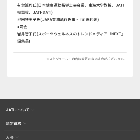
有賀誠司氏(日本健康運動指導士会会長、東海大学教授、JATI
相談役、JATI-SATI)
池田扶実子氏(JAFA業務執行理事・if企画代表)
●司会
岩井智子氏(スポーツウェルネスのトレンドメディア『NEXT』
編集長)
※スケジュール・内容は変更になる場合がございます。
JATIについて
認定資格
入会