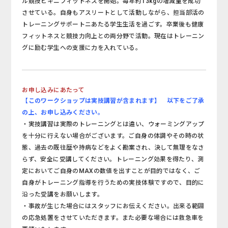
ル競技ビキニフィットネスを開始。毎年約13kgの増減量を成功
させている。自身もアスリートとして活動しながら、担当部活の
トレーニングサポートニあたる学生生活を過ごす。卒業後も健康
フィットネスと競技力向上との両分野で活動。現在はトレーニン
グに励む学生への支援に力を入れている。
お申し込みにあたって
【このワークショップは実技講習が含まれます】 以下をご了承
の上、お申し込みください。
・実技講習は実際のトレーニングとは違い、ウォーミングアップ
を十分に行えない場合がございます。ご自身の体調やその時の状
態、過去の既往歴や持病などをよく勘案され、決して無理をなさ
らず、安全に受講してください。トレーニング効果を得たり、測
定においてご自身のMAXの数値を出すことが目的ではなく、ご
自身がトレーニング指導を行うための実技体験ですので、目的に
沿った受講をお願いします。
・事故が生じた場合にはスタッフにお伝えください。出来る範囲
の応急処置をさせていただきます。また必要な場合には救急車を