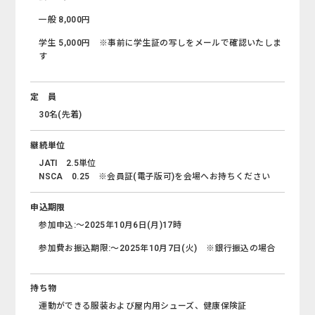
一般 8,000円
学生 5,000円 ※事前に学生証の写しをメールで確認いたしま
す
定 員
30名(先着)
継続単位
JATI 2.5単位
NSCA 0.25 ※会員証(電子版可)を会場へお持ちください
申込期限
参加申込:～2025年10月6日(月)17時
参加費お振込期限:～2025年10月7日(火) ※銀行振込の場合
持ち物
運動ができる服装および屋内用シューズ、健康保険証