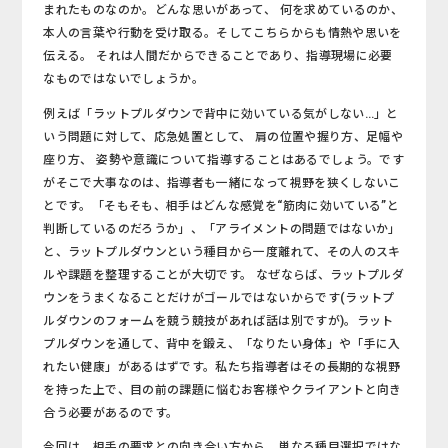
まれたものなのか。どんな思いがあって、 何を求めているのか、
本人の言葉や行動を受け取る。そしてこちらからも情熱や思いを
伝える。 それは人間だからできることであり、指導現場に必要
なものではないでしょうか。
例えば「ラットプルダウンで背中に効いている気がしない…」と
いう問題に対して、応急処置と
して、 肩の位置や握り方、足幅や
座り方、 姿勢や意識について指導することはあるでしょう。です
がそこで大事なのは、指導者も一緒になって視野を狭くしないこ
とです。「そもそも、相手はどんな感覚を“筋肉に効いている”と
判断しているのだろうか」、「アライメントの問題ではないか」
と、ラットプルダウンという種目から一度離れて、その人のスキ
ルや課題を整理することが大切です。 なぜならば、ラットプルダ
ウンをうまくなることだけがゴールではないからです
(
ラットプ
ルダウンのフォームを競う競技があれば話は別ですが
)。
ラット
プルダウンを通して、背中を鍛え、「なりたい身体」や「手に入
れたい健康」があるはずです。私たち指導者はその長期的な視野
を持った上で、目の前の課題に悩むお客様やクライアントと向き
合う必要があるのです。
今回は、相手の要求との向き合い方から、単なる種目選択ではな