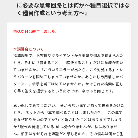
に必要な思考回路とは何か～種目選択ではな
く種目作成という考え方～』
申込受付は終了しました。
本講習会について
指導現場で、お客様やクライアントから要望や悩みを伝えられた
とき、それに「答えること」「解決すること」だけに意識が向い
ていませんか。「こういうエラーが出たら、こう対処する」とい
うパターンを固めてしまっていませんか。あらかじめ用意したパ
ターンに、相手を当てはめていませんか。かけられた検索に正し
く早く答えを提示するというだけでは、ネットと同じです。
思い返してみてください。 分からない漢字があって検索をかけた
とき、 ネットから「本で調べることはしましたか?」「この漢字
をなぜ知りたいのですか?」と返されたことはありますでしょう
か? 現代の発達している
AI
は分かりませんが、私はありませ
ん。相手はなぜそれを課題だと感じるのか、その悩みは何から生