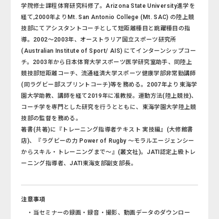
学院修士課程体育研究科修了。Arizona State University進学を
経て,2000年よりMt. San Antonio College (Mt. SAC) の陸上競
技部にてアシスタントコーチとして短距離種目と跳躍種目の指
導。2002～2003年、オーストラリア国立スポーツ研究所
(Australian Institute of Sport/ AIS) にてインターンシップコー
チ。2003年から日本体育大学スポーツ医学研究室助手、同陸上
競技部短距離コーチ、流通経済大学スポーツ健康学部非常勤講師
(同ラグビー部スプリントコーチ)等を務める。2007年より東海学
園大学助教、講師を経て2019年に准教授。運動方法(陸上競技)、
コーチ学を専門とした研究を行うとともに、東海学園大学陸上競
技部の監督を務める。
著書(共著)に『トレーニング指導者テキスト 実技編』(大修館書
店)、『ラグビーの力 Power of Rugby ～モラルエージェンシー
からスキル・トレーニングまで～』(叢文社)。JATI認定上級トレ
ーニング指導者、JATI東海支部副支部長。
注意事項
・当セミナーの録画・録音・撮影、動画データのダウンロー