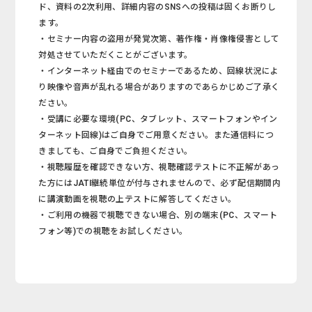
ド、資料の2次利用、詳細内容のSNSへの投稿は固くお断りし
ます。
・セミナー内容の盗用が発覚次第、著作権・肖像権侵害として
対処させていただくことがございます。
・インターネット経由でのセミナーであるため、回線状況によ
り映像や音声が乱れる場合がありますのであらかじめご了承く
ださい。
・受講に必要な環境(PC、タブレット、スマートフォンやイン
ターネット回線)はご自身でご用意ください。また通信料につ
きましても、ご自身でご負担ください。
・視聴履歴を確認できない方、視聴確認テストに不正解があっ
た方にはJATI継続単位が付与されませんので、必ず配信期間内
に講演動画を視聴の上テストに解答してください。
・ご利用の機器で視聴できない場合、別の端末(PC、スマート
フォン等)での視聴をお試しください。