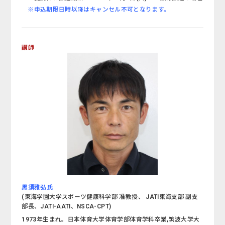
※申込期限日時以降はキャンセル不可となります。
講師
黒須雅弘氏
(東海学園大学スポーツ健康科学部 准教授、 JATI東海支部 副支
部長、JATI-AATI、NSCA-CPT)
1973年生まれ。日本体育大学体育学部体育学科卒業,筑波大学大