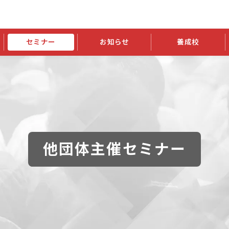
セミナー
お知らせ
養成校
学会大会
JATIの発行物
資格の更新
会員継続
外部セミナー
スポンサー・賛助会員ニュース
申請関連
指導者検索ご利用案内
認定資格および継続単位関係
養成校・養成機関関係
長
学会大会募集要項
学会大会抄録一覧
協会発行物一覧
資格の更新方法
助会員
資格有効期間・失効・猶予・延
方法
書類郵送による資格更新方法
指導者について
他団体主催セミナー