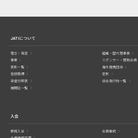
JATIについて
理念・発足
組織・歴代理事長
事業
スポンサー・賛助会員
表彰一覧
海外提携団体
登録商標
定款
貸借対照表
協会発行物一覧
機関誌一覧
入会
新規入会
会員継続