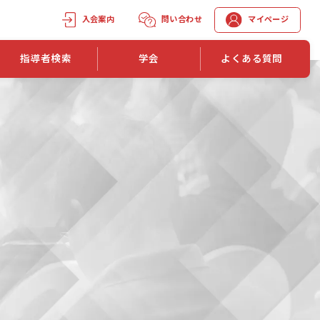
入会案内
問い合わせ
マイページ
指導者検索
学会
よくある質問
学会誌
学会誌「トレーニング指導」
機関誌一覧
単位取得手段
第1巻 第1号
長
第2巻 第1号
マイページでの資格更新方法
第3巻 第1号
第4巻 第1号
外部セミナー継続単位付与制度
第5巻 第1号
第6巻 第1号
第7巻 第1号
第8巻 第1号
投稿規定