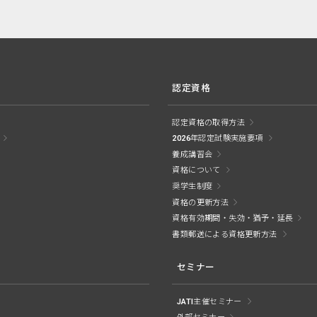
認定資格
認定資格の取得方法
2026年認定試験実施要項
養成講習会
資格について
奨学生制度
資格の更新方法
資格有効期間・失効・猶予・延長
書類郵送による資格更新方法
セミナー
JATI主催セミナー