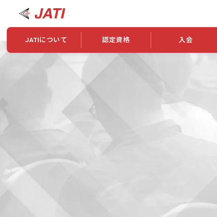
JATIについて
認定資格
入会
JATIについて
資格について
学会概要
新規入会
JATI主催セミナー
ニュース一覧
養成校・養成機関紹介
全国トレーニング指導者検索
入会・継続関係
会員情報変更
養成校・養成機関対象試験
ワークショップ関係
理念・発足
認定資格の取得方法
学会概要
申し合わせ
組織・歴代理事
合格率
その他
事業
2026年認定試験実施要項
学会ニュース
スポンサー・賛
学習教材
表彰一覧
養成講習会
海外提携団体
上位資格の取得
登録商標
資格について
定款
行動規範
貸借対照表
奨学生制度
准トレーニング