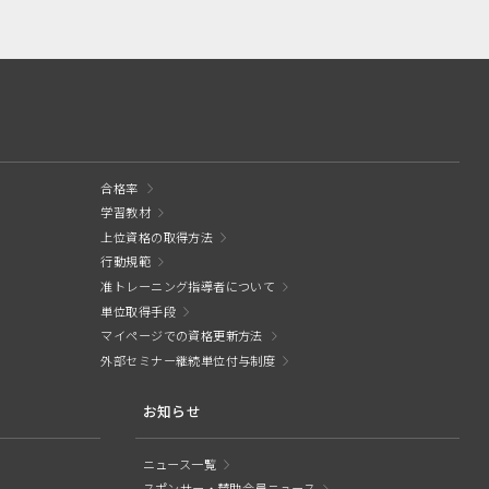
合格率
学習教材
上位資格の取得方法
行動規範
准トレーニング指導者について
単位取得手段
マイページでの資格更新方法
外部セミナー継続単位付与制度
お知らせ
ニュース一覧