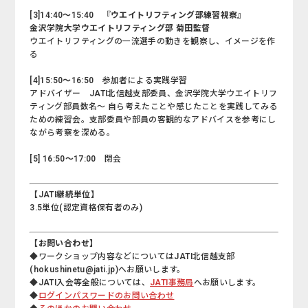
[3]14:40～15:40
『ウエイトリフティング部練習視察』
金沢学院大学ウエイトリフティング部 菊田監督
ウエイトリフティングの一流選手の動きを観察し、イメージを作
る
[4]15:50～16:50
参加者による実践学習
アドバイザー JATI北信越支部委員、金沢学院大学ウエイトリフ
ティング部員数名～ 自ら考えたことや感じたことを実践してみる
ための練習会。支部委員や部員の客観的なアドバイスを参考にし
ながら考察を深める。
[5] 16:50～17:00
閉会
【JATI継続単位】
3.5単位(認定資格保有者のみ)
【お問い合わせ】
◆ワークショップ内容などについてはJATI北信越支部
(hokushinetu@jati.jp)へお願いします。
◆JATI入会等全般については、
JATI事務局
へお願いします。
◆
ログインパスワードのお問い合わせ