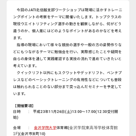
今回のJATI北信越支部ワークショップは現場に活かすトレーニ
ングポイントの考察をテーマに開催いたします。トップクラスの
現役ウエイトリフティング選手の動きを観察しながら、何がどう
違うのか、個人差にはどのようなポイントがあるのかなどを考え
ます。
指導の現場において様々な競技の選手や一般の方の姿勢作りな
どにもつながるテーマに勉強会を行い、実際感じたことや疑問を
自らの身体を通して実践確認する実技の流れで進めていきたいと
考えています。
クイックリフト以外にもスクワットやデッドリフト、ベンチプ
レスなどのベーシックトレーニングの有用性などについても普段
は触れられることのない部分まで突っ込んだセミナーを予定して
います。
【開催要項】
日時 : 平成23年11月26日(土)13:00～17:00(12:30受付開
始)
金沢学院東高等学校体育館
会場 :
金沢学院大学
体育館(
1F
)(金沢市末町10)