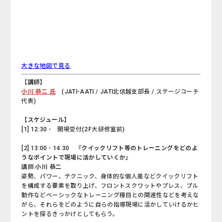
大きな地図で見る
【講師】
小川 恭二 氏
(JATI-AATI / JATI北信越支部長 / ステージコーチ
代表)
【スケジュール】
[1] 12:30 -
開場受付(2F大研修室前)
[2] 13:00 - 14:30
『クイックリフト等のトレーニングをどのよ
うなポイントで現場に活かしていくか』
講師:
小川 恭二
姿勢、パワー、テクニック、身体的な個人差などクイックリフト
を構成する要素を取り上げ、フロントスクワットやプレス、プル
動作などベーシックなトレーニング種目との関連性などを考えな
がら、それらをどのように自らの指導現場に活かしていけるかヒ
ントを探るきっかけとしてもらう。