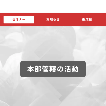
セミナー
お知らせ
養成校
学会大会
JATIの発行物
資格の更新
会員継続
外部セミナー
スポンサー・賛助会員ニュース
申請関連
指導者検索ご利用案内
認定資格および継続単位関係
養成校・養成機関関係
長
学会大会募集要項
学会大会抄録一覧
協会発行物一覧
資格の更新方法
助会員
資格有効期間・失効・猶予・延
方法
書類郵送による資格更新方法
指導者について
本部管轄の活動