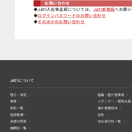
お問い合わせ
◆JATI入会等全般については、
JATI事務局
へお願い
◆
ログインパスワードのお問い合わせ
◆
そのほかのお問い合わせ
JATIについて
理念・発足
組織・歴代理事長
事業
スポンサー・賛助会員
表彰一覧
海外提携団体
登録商標
定款
貸借対照表
協会発行物一覧
機関誌一覧