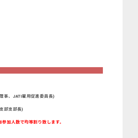
理事、JATI雇用促進委員長)
越支部支部長)
は参加人数で均等割り致します。