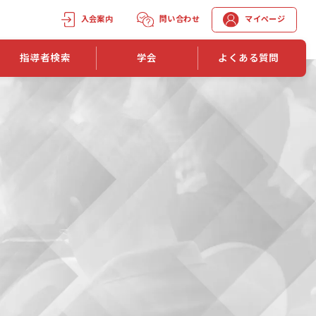
入会案内
問い合わせ
マイページ
指導者検索
学会
よくある質問
学会誌
学会誌「トレーニング指導」
機関誌一覧
単位取得手段
第1巻 第1号
長
第2巻 第1号
マイページでの資格更新方法
第3巻 第1号
第4巻 第1号
外部セミナー継続単位付与制度
第5巻 第1号
第6巻 第1号
第7巻 第1号
第8巻 第1号
投稿規定