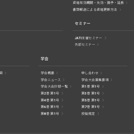
資格有効期間・失効・猶予・延長
書類郵送による資格更新方法
セミナー
JATI主催セミナー
外部セミナー
学会
索
学会概要
申し合わせ
学会ニュース
学会大会募集要項
学会大会抄録一覧
第1巻 第1号
第2巻 第1号
第3巻 第1号
第4巻 第1号
第5巻 第1号
第6巻 第1号
第7巻 第1号
第8巻 第1号
投稿規定