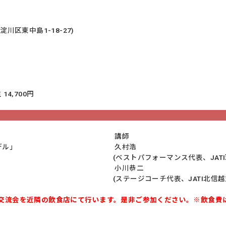
川区東中島1-18-27)
14,700円
講師
デル」
久村浩
(ベストパフォーマンス代表、JATI
小川恭二
(ステージコーチ代表、JATI北信
交流会を近隣の飲食店にて行います。是非ご参加ください。※飲食費