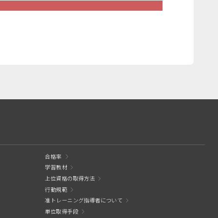
合格率
学習教材
上位資格の取得方法
行動規範
准トレーニング指導者について
単位取得手段