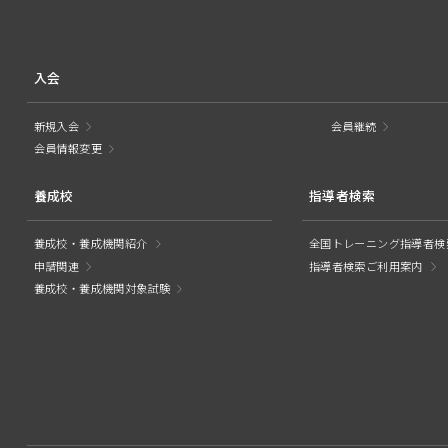
入会
新規入会
会員継続
会員情報変更
養成校
指導者検索
養成校・養成機関紹介
全国トレーニング指導者検
申請関連
指導者検索ご利用案内
養成校・養成機関対象試験