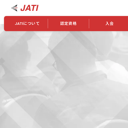
JATIについて
認定資格
入会
JATIについて
資格について
学会概要
新規入会
JATI主催セミナー
ニュース一覧
養成校・養成機関紹介
全国トレーニング指導者検索
入会・継続関係
会員情報変更
養成校・養成機関対象試験
ワークショップ関係
理念・発足
認定資格の取得方法
学会概要
申し合わせ
組織・歴代理事
合格率
その他
事業
2026年認定試験実施要項
学会ニュース
スポンサー・賛
学習教材
表彰一覧
養成講習会
海外提携団体
上位資格の取得
登録商標
資格について
定款
行動規範
貸借対照表
奨学生制度
准トレーニング