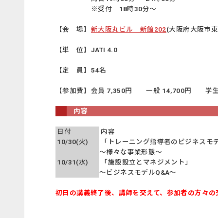
※受付 18時30分～
【会 場】
新大阪丸ビル 新館202
(大阪府大阪市東淀
【単 位】
JATI 4.0
【定 員】
54名
【参加費】
会員 7,350円 一般 14,700円 学生 
内容
日付
内容
10/30(火)
「トレーニング指導者のビジネスモ
～様々な事業形態～
10/31(水)
「施設設立とマネジメント」
～ビジネスモデルQ&A～
初日の講義終了後、講師を交えて、参加者の方々の