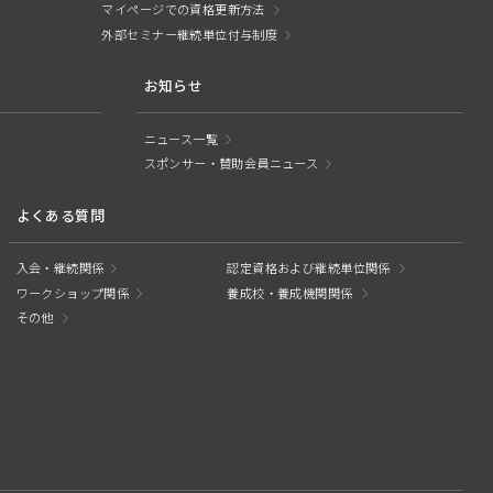
マイページでの資格更新方法
外部セミナー継続単位付与制度
お知らせ
ニュース一覧
スポンサー・賛助会員ニュース
よくある質問
入会・継続関係
認定資格および継続単位関係
ワークショップ関係
養成校・養成機関関係
その他