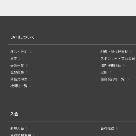
JATIについて
理念・発足
組織・歴代理事長
事業
スポンサー・賛助会員
表彰一覧
海外提携団体
登録商標
定款
貸借対照表
協会発行物一覧
機関誌一覧
入会
新規入会
会員継続
会員情報変更