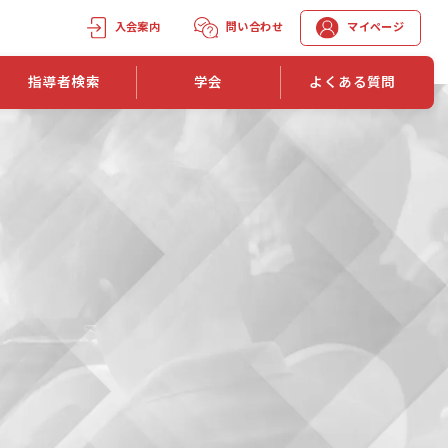
入会案内
問い合わせ
マイページ
指導者検索
学会
よくある質問
学会誌
学会誌「トレーニング指導」
機関誌一覧
単位取得手段
第1巻 第1号
長
第2巻 第1号
マイページでの資格更新方法
第3巻 第1号
第4巻 第1号
外部セミナー継続単位付与制度
第5巻 第1号
第6巻 第1号
第7巻 第1号
第8巻 第1号
投稿規定