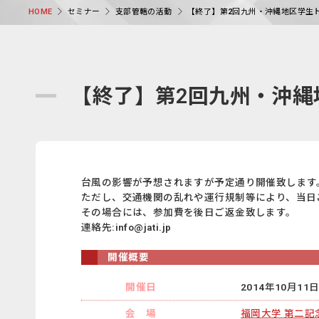
セミナー
支部管轄の活動
【終了】第2回九州・沖縄地区学生
HOME
【終了】第2回九州・沖
台風の影響が予想されますが予定通り開催致します
ただし、交通機関の乱れや運行規制等により、当日ご
その場合には、参加費を後日ご返金致します。
連絡先:info@jati.jp
開催概要
開催日
2014年10月11日(
会 場
福岡大学 第二記