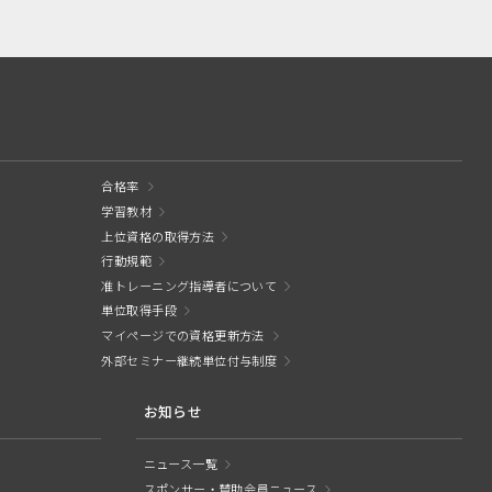
合格率
学習教材
上位資格の取得方法
行動規範
准トレーニング指導者について
単位取得手段
マイページでの資格更新方法
外部セミナー継続単位付与制度
お知らせ
ニュース一覧
スポンサー・賛助会員ニュース