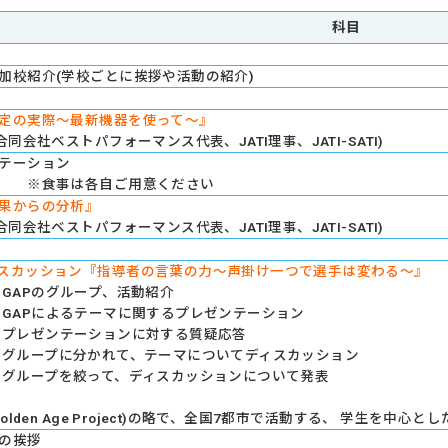
科目
加校紹介(学校ごとに挨拶や活動の紹介)
定の実際～最新機器を使って～』
合同会社ベストパフォーマンス代表、JATI理事、JATI-SATI)
テーション
ム ※食事は各自ご用意ください
結果からの分析』
合同会社ベストパフォーマンス代表、JATI理事、JATI-SATI)
スカッション『指導者の言葉の力～声掛け一つで選手は変わる～』
:20:GAPのグループ、活動紹介
5:30:GAPによるテーマに関するプレゼンテーション
5:40:プレゼンテーションに対する質疑応答
6:00:グループに分かれて、テーマについてディスカッション
6:15:グループを絞って、ディスカッションについて発表
Golden Age Project)の略で、全国7都市で活動する、 学生を中
の挨拶