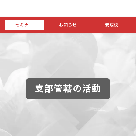
セミナー
お知らせ
養成校
学会大会
JATIの発行物
資格の更新
会員継続
外部セミナー
スポンサー・賛助会員ニュース
申請関連
指導者検索ご利用案内
認定資格および継続単位関係
養成校・養成機関関係
長
学会大会募集要項
学会大会抄録一覧
協会発行物一覧
資格の更新方法
助会員
資格有効期間・失効・猶予・延
方法
書類郵送による資格更新方法
指導者について
支部管轄の活動