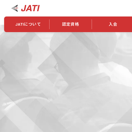
JATIについて
認定資格
入会
JATIについて
資格について
学会概要
新規入会
JATI主催セミナー
ニュース一覧
養成校・養成機関紹介
全国トレーニング指導者検索
入会・継続関係
会員情報変更
養成校・養成機関対象試験
ワークショップ関係
理念・発足
認定資格の取得方法
学会概要
申し合わせ
組織・歴代理事
合格率
その他
事業
2026年認定試験実施要項
学会ニュース
スポンサー・賛
学習教材
表彰一覧
養成講習会
海外提携団体
上位資格の取得
登録商標
資格について
定款
行動規範
貸借対照表
奨学生制度
准トレーニング