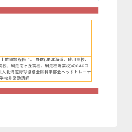
士前期課程修了。 野球(JR北海道、砂川高校、
校、網走南ヶ丘高校、網走桂陽高校)のS&Cコ
法人北海道野球協議会医科学部会ヘッドトレーナ
門学校非常勤講師