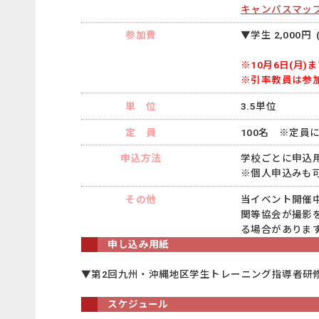
キャンパスマップ(
参加費
▼学生 2,000円 
※10月6日(月
※引率教員は参
単 位
3.5単位
定 員
100名 ※定員
申込方法
学校ごとに申込用紙
※個人申込みも
その他
当イベント開催中
関等協会が撮影
る場合がありま
申し込み用紙
▼第2回九州・沖縄地区学生トレーニング指導者研
スケジュール