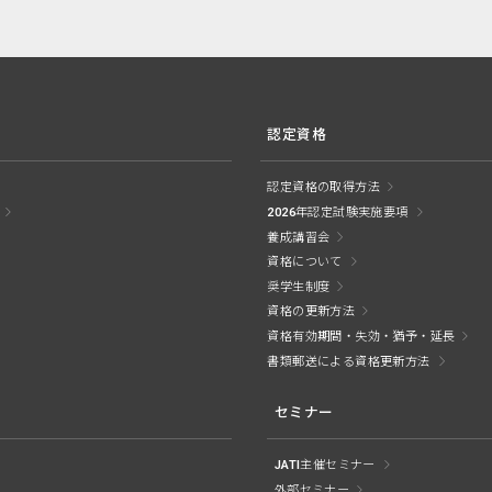
認定資格
認定資格の取得方法
2026年認定試験実施要項
養成講習会
資格について
奨学生制度
資格の更新方法
資格有効期間・失効・猶予・延長
書類郵送による資格更新方法
セミナー
JATI主催セミナー
外部セミナー