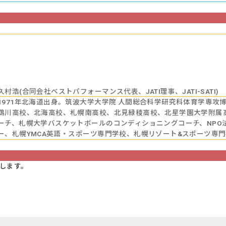
久村浩(合同会社ベストパフォーマンス代表、JATI理事、JATI-SATI)
1971年北海道出身。筑波大学大学院 人間総合科学研究科体育学専攻博
鵡川高校、北海高校、札幌南高校、北見緑稜高校、北星学園大学附属高
ーチ、札幌大学バスケットボールのコンディショニングコーチ、NPO
ー、札幌YMCA英語・スポーツ専門学校、札幌リゾート&スポーツ専
します。