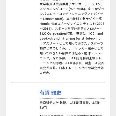
大学客員研究員兼男子サッカーチームコンデ
ィショニングコーチ(97～98年)、名古屋グラ
ンパスエイトコンディショニングアドバイザ
ー(2004～08年)。本田技研工業ラグビー部
Honda Heatスポーツサイエンティスト(2008
～2011)。スポーツ科学計測テクノロジー・
S&C Corporation代表。 著書に「IOC hand
book-strength training for athletes-」、
「アスリートとして知っておきたいスポーツ
動作と体のしくみ」、「サッカー選手として
知っておきたい身体の仕組み・動作・トレー
ニング」など多数。 JATI認定特別上級トレ
ーニング指導者、JATI理事長、調査・研究委
員会委員長。日本トレーニング指導学会世話
人代表。
有賀 雅史
帝京科学大学 教授、JATI副理事長、JATI-
SATI