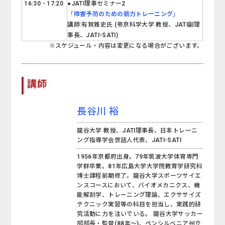
16:30 - 17:20
●JATI理事セミナー2
「
障害予防のための筋力トレーニング
」
講師:有賀雅史氏 (帝京科学大学 教授、JATI副理
事長、JATI-SATI)
※スケジュール・内容は変更になる場合がございます。
講師
長谷川 裕
龍谷大学 教授、JATI理事長、日本トレーニ
ング指導学会世話人代表、JATI-SATI
1956年京都府出身。79年筑波大学体育専門
学群卒業。81年広島大学大学院教育学研究科
博士課程前期修了。龍谷大学スポーツサイエ
ンスコースにおいて、バイオメカニクス、機
能解剖学、トレーニング理論、エクササイズ
テクニック実習等の科目を担当し、実践的研
究活動に力を注いでいる。 龍谷大学サッカー
部部長・監督(88年～)、ペンシルベニア州立