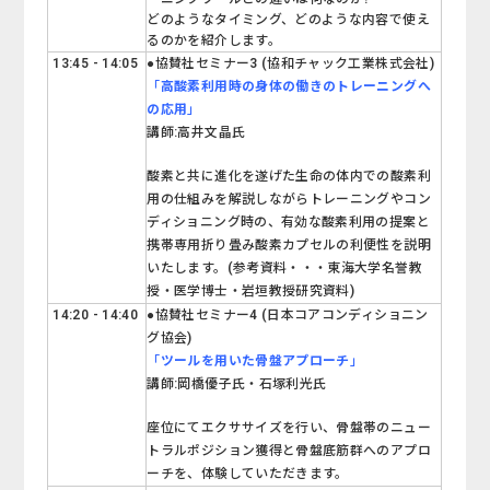
どのようなタイミング、どのような内容で使え
るのかを紹介します。
13:45 - 14:05
●協賛社セミナー3 (協和チャック工業株式会社)
「
高酸素利用時の身体の働きのトレーニングへ
の応用
」
講師:高井文晶氏
酸素と共に進化を遂げた生命の体内での酸素利
用の仕組みを解説しながらトレーニングやコン
ディショニング時の、有効な酸素利用の提案と
携帯専用折り畳み酸素カプセルの利便性を説明
いたします。(参考資料・・・東海大学名誉教
授・医学博士・岩垣教授研究資料)
14:20 - 14:40
●協賛社セミナー4 (日本コアコンディショニン
グ協会)
「
ツールを用いた骨盤アプローチ
」
講師:岡橋優子氏・石塚利光氏
座位にてエクササイズを行い、骨盤帯のニュー
トラルポジション獲得と骨盤底筋群へのアプロ
ーチを、体験していただきます。