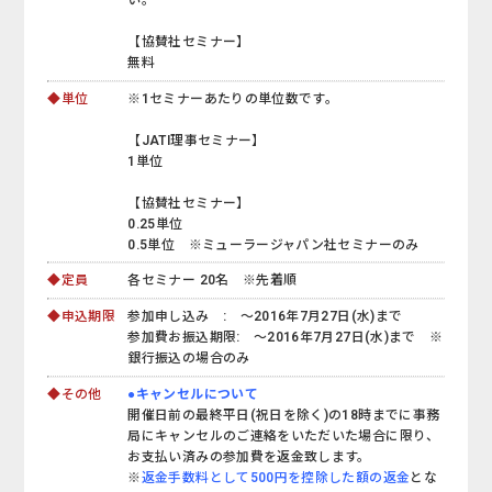
【協賛社セミナー】
無料
◆単位
※1セミナーあたりの単位数です。
【JATI理事セミナー】
1単位
【協賛社セミナー】
0.25単位
0.5単位 ※ミューラージャパン社セミナーのみ
◆定員
各セミナー 20名 ※先着順
◆申込期限
参加申し込み : ～2016年7月27日(水)まで
参加費お振込期限: ～2016年7月27日(水)まで ※
銀行振込の場合のみ
◆その他
●キャンセルについて
開催日前の最終平日(祝日を除く)の18時までに事務
局にキャンセルのご連絡をいただいた場合に限り、
お支払い済みの参加費を返金致します。
※
返金手数料として500円を控除した額の返金
とな