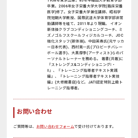
1958年東京出身。85年早稲田大学教育学部
卒業。2006年女子栄養大学大学院(臨床栄養
医学)修了。女子栄養大学兼任講師、昭和学
院短期大学教授、国際武道大学体育学部非常
勤講師等を経て、2011年より現職。 イオン
新体操クラブコンディショニングコーチ、ミ
ズノゴルフスクールフィジカルコーチ、JOC
強化スタッフ(新体操)。中田英寿氏(元サッカ
ー日本代表)、西村晃一氏(プロビーチバレー
ボール選手)、大黒摩季(アーティスト)らのパ
ーソナルトレーナーを務める。 著書(共著)に
『ストレングス&コンディショニングⅠ・
Ⅱ』、『トレーニング指導者テキスト実践
編』、『トレーニング指導者テキスト実技
編』(大修館書店)など。JATI認定特別上級ト
レーニング指導者。
お問い合わせ
ご質問等は、
お問い合わせフォーム
で受け付けております。