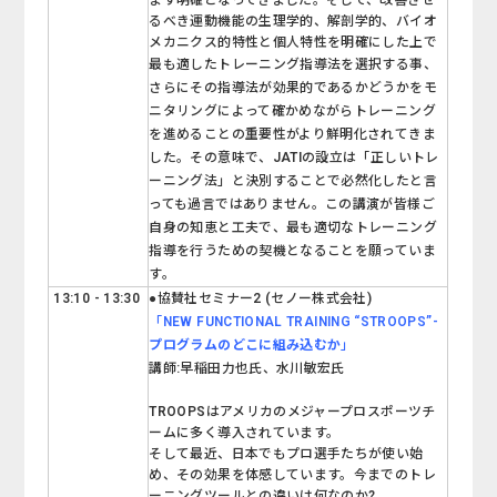
ます明確となってきました。そして、改善させ
るべき運動機能の生理学的、解剖学的、バイオ
メカニクス的特性と個人特性を明確にした上で
最も適し
たトレーニング指導法を選択する事、
さらにその指導法が効果的であるかどうかをモ
ニタリングによって確かめながらトレーニング
を進めることの重要性がより鮮明化されてきま
した。その意味で、JATIの設立は「正しいトレ
ーニング法」と決別することで必然化したと言
っても過言ではありません。この講演が皆様ご
自身の知恵と工夫で、最も適切なトレーニング
指導を行うための契機となることを願っていま
す。
13:10 - 13:30
●協賛社セミナー2 (セノー株式会社)
「
NEW FUNCTIONAL TRAINING “STROOPS”-
プログラムのどこに組み込むか
」
講師:
早稲田力也
氏
、水川敏宏
氏
TROOPSはアメリカのメジャープロスポーツチ
ームに多く導入されています。
そして最近、日本でもプロ選手たちが使い始
め、その効果を体感しています。今までのトレ
ーニングツールとの違いは何なのか?