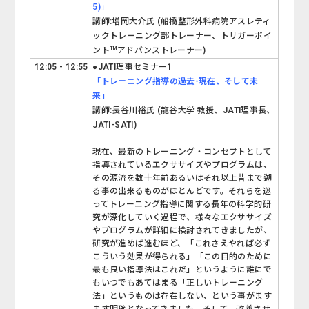
5)
」
講師:増岡大介氏 (船橋整形外科病院アスレティ
ックトレーニング部トレーナー、トリガーポイ
TM
ント
アドバンストレーナー)
12:05 - 12:55
●JATI理事セミナー1
「
トレーニング指導の過去-現在、そして未
来
」
講師:長谷川裕氏 (龍谷大学 教授、JATI理事長、
JATI-SATI)
現在、最新のトレーニング・コンセプトとして
指導されているエクササイズやプログラムは、
その源流を数十年前あるいはそれ以上昔まで遡
る事の出来るものがほとんどです。それらを巡
ってトレーニング指導に関する長年の科学的研
究が深化していく過程で、様々なエクササイズ
やプログラムが詳細に検討されてきましたが、
研究が進めば進むほど、「これさえやれば必ず
こういう効果が得られる」「この目的のために
最も良い指導法はこれだ」というように誰にで
もいつでもあてはまる「正しいトレーニング
法」というものは存在しない、という事がます