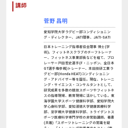
講師
菅野 昌明
愛知学院大学ラグビー部コンディショニン
グ・ディレクター、JATI理事、JATI-SATI
日本トレーニング指導者協会理事 博士(学
術)。フィットネスクラブのチーフトレーナ
ー、フィットネス事業部長などを経て、プロ
レーサー戸田哲史選手(F・ニッポン、全日本
GT選手権参戦)トレーナー、本田技研工業ラ
グビー部(Honda HEAT)コンディショニン
グ・アドバイザー等を歴任。現在、トレーニ
ング・サイエンス・コンサルタントとして、
研究成果を多数の競技スポーツやフィットネ
スの指導現場、教育現場に活かしている。東
海学園大学スポーツ健康科学部、愛知学院大
学心身科学部、愛知淑徳大学健康医療科学
部、至学館大学健康科学部、トライデントス
ポーツ医療科学専門学校の非常勤講師。著書
(共著)「スポーツトレーニングの常識を疑