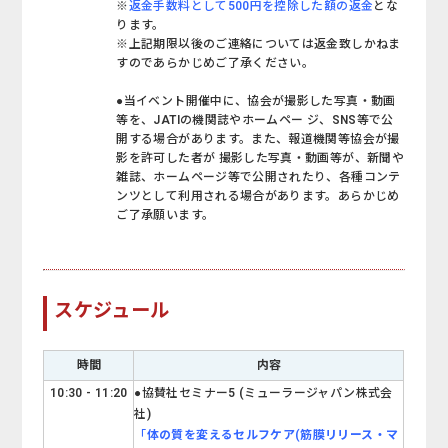
※
返金手数料として500円を控除した額の返金
とな
ります。
※上記期限以後のご連絡については返金致しかねま
すのであらかじめご了承ください。
●当イベント開催中に、協会が撮影した写真・動画
等を、JATIの機関誌やホームペー ジ、SNS等で公
開する場合があります。また、報道機関等協会が撮
影を許可した者が 撮影した写真・動画等が、新聞や
雑誌、ホームページ等で公開されたり、各種コンテ
ンツとして利用される場合があります。あらかじめ
ご了承願います。
スケジュール
時間
内容
10:30 - 11:20
●協賛社セミナー5 (ミューラージャパン株式会
社)
「
体の質を変えるセルフケア(筋膜リリース・マ