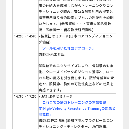
用の仕組みを解説しながらトレーニングやコン
ディショニング時の、有効な酸素利用の提案と
携帯専用折り畳み酸素カプセルの利便性を説明
いたします。(参考資料・・・東海大学名誉教
授・医学博士・岩垣教授研究資料)
14:20 - 14:40
●協賛社セミナー8 (
日本コアコンディショニン
グ協会
)
「
ツールを用いた骨盤アプローチ
」
講師:小泉圭介氏
伏臥位でのエクササイズにより、骨盤帯の対象
化、クローズドパックポジション獲得と、ロー
カル筋の反応を引き出します。 腰部骨盤帯の安
定や、股関節、胸郭の可動性向上などの効果を
実感できます。
16:30 - 17:20
●JATI理事セミナー3
「
これまでの筋力トレーニングの常識を覆
す!High-Velocity Resistance Trainingの効果と
可能性
」
講師:菅野昌明氏 (愛知学院大学ラグビー部コン
ディショニング・ディレクター、JATI理事、