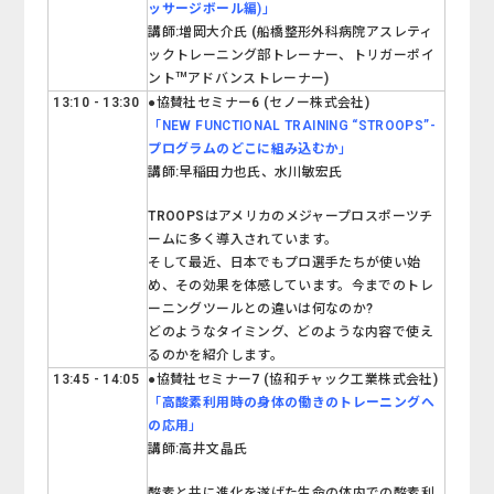
ッサージボール編)
」
講師:増岡大介氏 (船橋整形外科病院アスレティ
ックトレーニング部トレーナー、トリガーポイ
TM
ント
アドバンストレーナー)
13:10 - 13:30
●協賛社セミナー6 (セノー株式会社)
「
NEW FUNCTIONAL TRAINING “STROOPS”-
プログラムのどこに組み込むか
」
講師:
早稲田力也
氏
、水川敏宏
氏
TROOPSはアメリカのメジャープロスポーツチ
ームに多く導入されています。
そして最近、日本でもプロ選手たちが使い始
め、その効果を体感しています。今までのトレ
ーニングツールとの違いは何なのか?
どのようなタイミング、どのような内容で使え
るのかを紹介します。
13:45 - 14:05
●協賛社セミナー7 (協和チャック工業株式会社)
「
高酸素利用時の身体の働きのトレーニングへ
の応用
」
講師:高井文晶氏
酸素と共に進化を遂げた生命の体内での酸素利