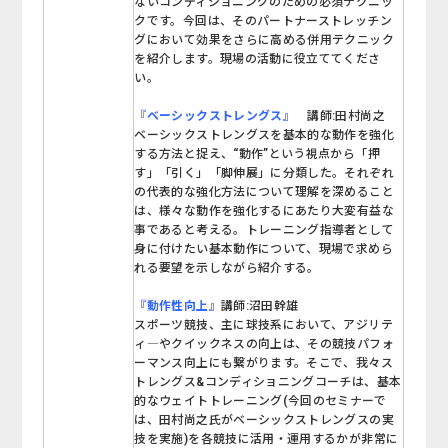
ないコンディショニングのための必須テクニッ
クです。今回は、そのパートナーストレッチン
グにおいて効果をさらに高める併用テクニック
を紹介します。現場の活動に役立ててくださ
い。
『ベーシックストレングス』
講師:田村尚之
ベーシックストレングスを基本的な動作を強化
する方法と捉え、“動作”という視点から「押
す」「引く」「脚伸展」に分類した。それぞれ
の代表的な強化方法について理解を深めること
は、様々な動作を強化するにあたり大変有益な
事であると考える。トレーニング指導者として
身に付けたい基本動作について、現場で求めら
れる要望を示しながら紹介する。
『動作性向上』
講師:沼田幹雄
スポーツ競技、主に球技系において、アジリテ
ィ―やクイックネスの向上は、その競技パフォ
ーマンス向上にも繋がります。そこで、我々ス
トレングス&コンディショニングコーチは、基本
的なウェイトトレーニング(今回のセミナーで
は、田村尚之氏がベーシックストレングスの実
技を実施)を各競技に活用・運用するかが非常に