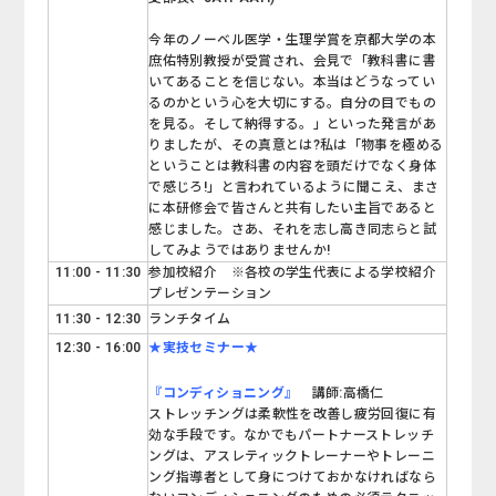
今年のノーベル医学・生理学賞を京都大学の本
庶佑特別教授が受賞され、会見で「教科書に書
いてあることを信じない。本当はどうなってい
るのかという心を大切にする。自分の目でもの
を見る。そして納得する。」といった発言があ
りましたが、その真意とは?私は「物事を極める
ということは教科書の内容を頭だけでなく身体
で感じろ!」と言われているように聞こえ、まさ
に本研修会で皆さんと共有したい主旨であると
感じました。さあ、それを志し高き同志らと試
してみようではありませんか!
11:00 - 11:30
参加校紹介 ※各校の学生代表による学校紹介
プレゼンテーション
11:30 - 12:30
ランチタイム
12:30 - 16:00
★実技セミナー★
『コンディショニング』
講師:高橋仁
ストレッチングは柔軟性を改善し疲労回復に有
効な手段です。なかでもパートナーストレッチ
ングは、アスレティックトレーナーやトレーニ
ング指導者として身につけておかなければなら