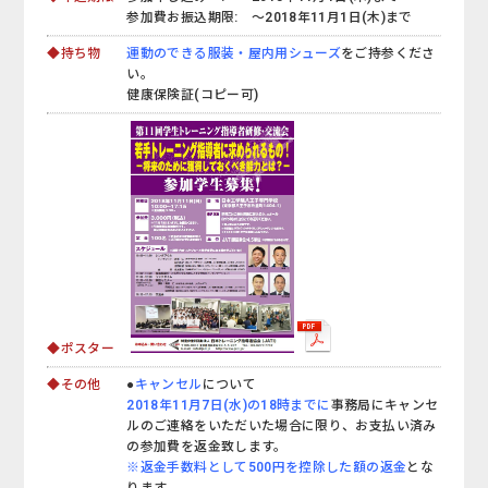
参加費お振込期限: ～2018年11月1日(木)まで
◆持ち物
運動のできる服装・屋内用シューズ
をご持参くださ
い。
健康保険証(コピー可)
◆ポスター
◆その他
●
キャンセル
について
2018年11月7日(水)の18時までに
事務局にキャンセ
ルのご連絡をいただいた場合に限り、お支払い済み
の参加費を返金致します。
※返金手数料として500円を控除した額の返金
とな
ります。