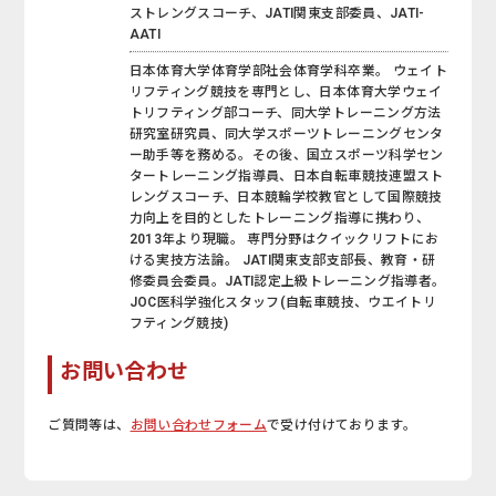
ストレングスコーチ、JATI関東支部委員、JATI-
AATI
日本体育大学体育学部社会体育学科卒業。 ウェイト
リフティング競技を専門とし、日本体育大学ウェイ
トリフティング部コーチ、同大学トレーニング方法
研究室研究員、同大学スポーツトレーニングセンタ
ー助手等を務める。その後、国立スポーツ科学セン
タートレーニング指導員、日本自転車競技連盟スト
レングスコーチ、日本競輪学校教官として国際競技
力向上を目的としたトレーニング指導に携わり、
2013年より現職。 専門分野はクイックリフトにお
ける実技方法論。 JATI関東支部支部長、教育・研
修委員会委員。JATI認定上級トレーニング指導者。
JOC医科学強化スタッフ(自転車競技、ウエイトリ
フティング競技)
お問い合わせ
ご質問等は、
お問い合わせフォーム
で受け付けております。