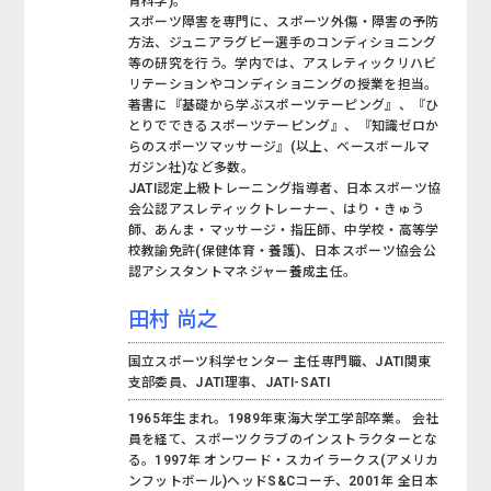
育科学)。
スポーツ障害を専門に、スポーツ外傷・障害の予防
方法、ジュニアラグビー選手のコンディショニング
等の研究を行う。学内では、アスレティックリハビ
リテーションやコンディショニングの授業を担当。
著書に『基礎から学ぶスポーツテーピング』、『ひ
とりでできるスポーツテーピング』、『知識ゼロか
らのスポーツマッサージ』(以上、ベースボールマ
ガジン社)など多数。
JATI認定上級トレーニング指導者、日本スポーツ協
会公認アスレティックトレーナー、はり・きゅう
師、あんま・マッサージ・指圧師、中学校・高等学
校教諭免許(保健体育・養護)、日本スポーツ協会公
認アシスタントマネジャー養成主任。
田村 尚之
国立スポーツ科学センター 主任専門職、JATI関東
支部委員、JATI理事、JATI-SATI
1965年生まれ。1989年東海大学工学部卒業。 会社
員を経て、スポーツクラブのインストラクターとな
る。1997年 オンワード・スカイラークス(アメリカ
ンフットボール)ヘッドS&Cコーチ、2001年 全日本