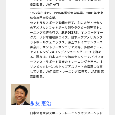
支部委員、JATI-ATI
1972年生まれ。1995年獨協大学卒業、2001年東京
体育専門学校卒業。
セントラルスポーツ勤務を経て、主に大学・社会人
のアメリカンフットボール部やラグビー部等でトレ
ーニング指導を行う。鹿島DEERS、オンワードオー
クス、ノジマ相模原ライズ、日本大学アメリカンフ
ットボールフェニックス、東芝ブレイブサンダース
神奈川、サントリーサンゴリアス等、多数のチーム
でストレングス&コンディショニングコーチを務め
る。現在は、日本スポーツ振興センター ハイパフォ
ーマンス・サポート事業のトレーニングを担当。オ
リンピックレベルのトップアスリートの指導に従事
している。JATI認定トレーニング指導者、JATI関東
支部委員。
永友 憲治
日本体育大学スポーツトレーニングセンターヘッド