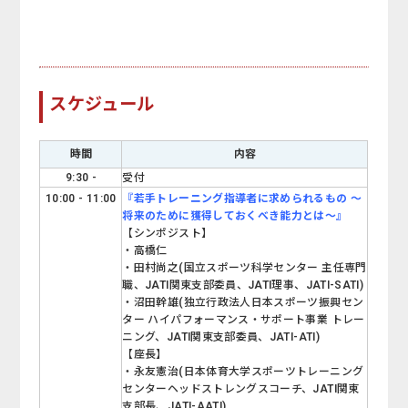
スケジュール
時間
内容
9:30 -
受付
10:00 - 11:00
『若手トレーニング指導者に求められるもの ～
将来のために獲得しておくべき能力とは～』
【シンポジスト】
・高橋仁
・田村尚之(国立スポーツ科学センター 主任専門
職、JATI関東支部委員、JATI理事、JATI-SATI)
・沼田幹雄(独立行政法人日本スポーツ振興セン
ター ハイパフォーマンス・サポート事業 トレー
ニング、JATI関東支部委員、JATI-ATI)
【座長】
・永友憲治(日本体育大学スポーツトレーニング
センターヘッドストレングスコーチ、JATI関東
支部長、JATI-AATI)