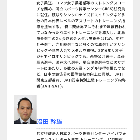
女子柔道、コマツ女子柔道部等のストレングスコー
チを務め、国立スポーツ科学センター(JISS)研究員
に就任。競泳やシンクロナイズドスイミングなど多
数の日本代表レベルのアスリートのトレーニング指
導を担当する。 特に競泳界ではそれまでほぼ行われ
ていなかったウエイトトレーニングを導入し、北島
康介選手の2大会連続金メダル獲得をはじめ、中村
礼子選手、寺川綾選手など多くの指導選手がオリン
ピックや世界大会でメダルを獲得。2016年リオデ
ジャネイロオリンピックでも、萩野公介選手、金藤
理恵選手、瀬戸大也選手、星奈津美選手などのサポ
ートにあたり、多数の入賞・メダル獲得を果たすな
ど、日本の競泳界の国際競技力向上に貢献。 JATI
関東支部委員、JATI認定特別上級トレーニング指導
者(JATI-SATI)。
沼田 幹雄
独立行政法人日本スポーツ振興センター ハイパフォ
ーマンス・サポート事業 トレーニング、JATI関東