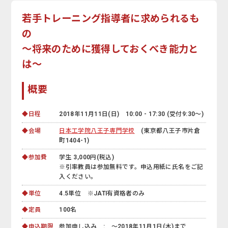
若手トレーニング指導者に求められるも
の
～将来のために獲得しておくべき能力と
は～
概要
◆日程
2018年11月11日(日) 10:00 - 17:30 (受付9:30～)
◆会場
日本工学院八王子専門学校
(東京都八王子市片倉
町1404-1)
◆参加費
学生 3,000円(税込)
※引率教員は参加無料です。申込用紙に氏名をご記
入ください。
◆単位
4.5単位 ※JATI有資格者のみ
◆定員
100名
◆申込期限
参加申し込み : ～2018年11月1日(木)まで