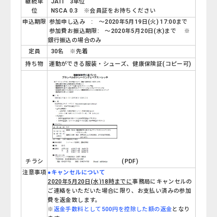
継続単
JATI 3単位
位
NSCA 0.3 ※会員証をお持ちください
申込期限
参加申し込み : ～2020年5月19日(火) 17:00まで
参加費お振込期限: ～2020年5月20日(水)まで ※
銀行振込の場合のみ
定員
30名 ※先着
持ち物
運動ができる服装・シューズ、健康保険証(コピー可)
チラシ
(PDF)
注意事項
●キャンセルについて
2020年5月20日(水)18時までに
事務局にキャンセルの
ご連絡をいただいた場合に限り、お支払い済みの参加
費を返金致します。
※
返金手数料として500円を控除した額の返金
となり