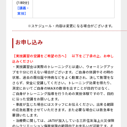
(180分)
【講義・
実技】
※スケジュール・内容は変更になる場合がございます。
お申し込み
【実技講習の受講をご希望の方へ
】
以下をご了承の上、お申し
込みください
・実技講習会は実際のトレーニングとは違い、ウォーミングアッ
プを十分に行えない場合がございます。ご自身の体調やその時の
状態、過去の既往歴や持病などをよく勘案され、決して無理をな
さらず、安全に受講してください。トレーニング効果を得たり、
測定においてご自身のMAXの数値を出すことが目的ではなく、
ご自身がトレーニング指導を行うための実技体験ですので、目的
に沿った受講をお願いします。
・事故が生じた場合にはスタッフにお伝えください。出来る範囲
の応急処置をさせていただきます。また必要な場合には救急車を
要請いたします。
・治療費に関しては、JATIが加入している三井住友海上火災保険
のレクリエーション傷害保険の範囲内でお支払いが可能です。そ