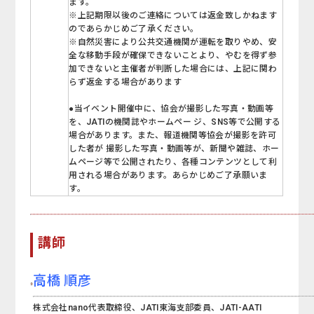
ます。
※上記期限以後のご連絡については返金致しかねます
のであらかじめご了承ください。
※自然災害により公共交通機関が運転を取りやめ、安
全な移動手段が確保できないことより、やむを得ず参
加できないと主催者が判断した場合には、上記に関わ
らず返金する場合があります
●当イベント開催中に、協会が撮影した写真・動画等
を、JATIの機関誌やホームペー ジ、SNS等で公開する
場合があります。また、報道機関等協会が撮影を許可
した者が 撮影した写真・動画等が、新聞や雑誌、ホー
ムページ等で公開されたり、各種コンテンツとして利
用される場合があります。あらかじめご了承願いま
す。
講師
高橋 順彦
株式会社nano代表取締役、JATI東海支部委員、JATI-AATI