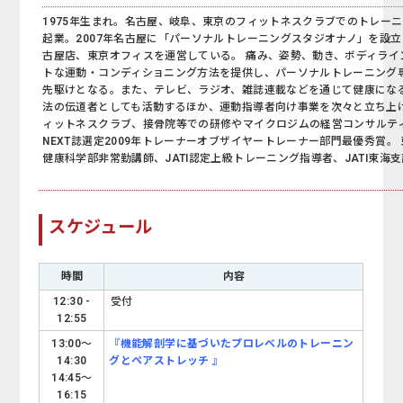
1975年生まれ。名古屋、岐阜、東京のフィットネスクラブでのトレー
起業。2007年名古屋に「パーソナルトレーニングスタジオナノ」を設
古屋店、東京オフィスを運営している。 痛み、姿勢、動き、ボディライ
トな運動・コンディショニング方法を提供し、パーソナルトレーニング
先駆けとなる。また、テレビ、ラジオ、雑誌連載などを通じて健康にな
法の伝道者としても活動するほか、運動指導者向け事業を次々と立ち上
ィットネスクラブ、接骨院等での研修やマイクロジムの経営コンサルテ
NEXT誌選定2009年トレーナーオブザイヤートレーナー部門最優秀賞。
健康科学部非常勤講師、JATI認定上級トレーニング指導者、JATI東海
スケジュール
時間
内容
12:30 -
受付
12:55
13:00～
『機能解剖学に基づいたプロレベルのトレーニン
14:30
グとペアストレッチ 』
14:45〜
16:15