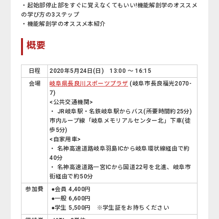
・起始部停止部をすぐに覚えなくてもいい!機能解剖学のオススメ
の学び方の3ステップ
・機能解剖学のオススメ本紹介
概要
日程
2020年5月24日(日) 13:00 ～ 16:15
会場
岐阜県長良川スポーツプラザ
(岐阜市長良福光2070-
7)
<公共交通機関>
・ JR岐阜駅・名鉄岐阜駅からバス(所要時間約25分)
市内ループ線「岐阜メモリアルセンター北」下車(徒
歩5分)
<自家用車>
・ 名神高速道路岐阜羽島ICから岐阜環状線経由で約
40分
・ 名神高速道路一宮ICから国道22号を北進、岐阜市
街経由で約50分
参加費
●会員 4,400円
●一般 6,600円
●学生 5,500円 ※学生証をお持ちください