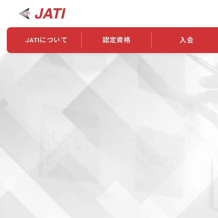
JATIについて
認定資格
入会
JATIについて
資格について
学会概要
新規入会
JATI主催セミナー
ニュース一覧
養成校・養成機関紹介
全国トレーニング指導者検索
入会・継続関係
会員情報変更
養成校・養成機関対象試験
ワークショップ関係
理念・発足
認定資格の取得方法
学会概要
申し合わせ
組織・歴代理事
合格率
その他
事業
2026年認定試験実施要項
学会ニュース
スポンサー・賛
学習教材
表彰一覧
養成講習会
海外提携団体
上位資格の取得
登録商標
資格について
定款
行動規範
貸借対照表
奨学生制度
准トレーニング