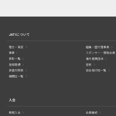
JATIについて
理念・発足
組織・歴代理事長
事業
スポンサー・賛助会員
表彰一覧
海外提携団体
登録商標
定款
貸借対照表
協会発行物一覧
機関誌一覧
入会
新規入会
会員継続