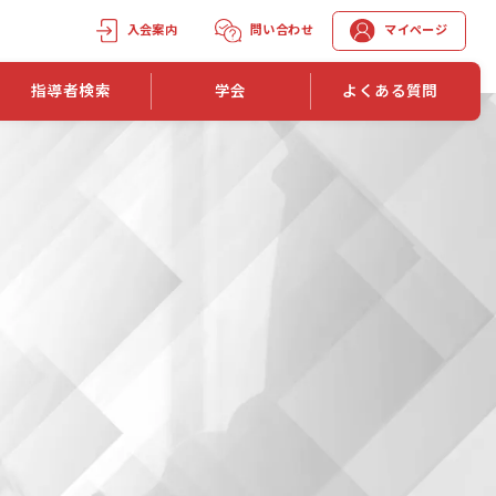
入会案内
問い合わせ
マイページ
指導者検索
学会
よくある質問
学会誌
学会誌「トレーニング指導」
機関誌一覧
単位取得手段
第1巻 第1号
長
第2巻 第1号
マイページでの資格更新方法
第3巻 第1号
第4巻 第1号
外部セミナー継続単位付与制度
第5巻 第1号
第6巻 第1号
第7巻 第1号
第8巻 第1号
投稿規定