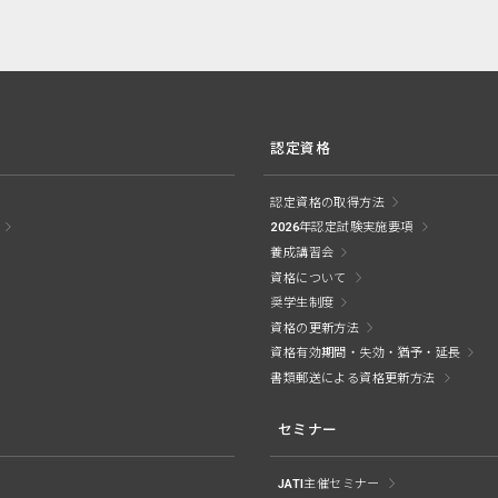
認定資格
認定資格の取得方法
2026年認定試験実施要項
養成講習会
資格について
奨学生制度
資格の更新方法
資格有効期間・失効・猶予・延長
書類郵送による資格更新方法
セミナー
JATI主催セミナー