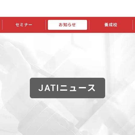
セミナー
お知らせ
養成校
学会大会
JATIの発行物
資格の更新
会員継続
外部セミナー
スポンサー・賛助会員ニュース
申請関連
指導者検索ご利用案内
認定資格および継続単位関係
養成校・養成機関関係
長
学会大会募集要項
学会大会抄録一覧
協会発行物一覧
資格の更新方法
助会員
資格有効期間・失効・猶予・延
方法
書類郵送による資格更新方法
指導者について
JATIニュース