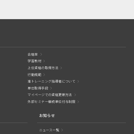
合格率
学習教材
上位資格の取得方法
行動規範
准トレーニング指導者について
単位取得手段
マイページでの資格更新方法
外部セミナー継続単位付与制度
お知らせ
ニュース一覧