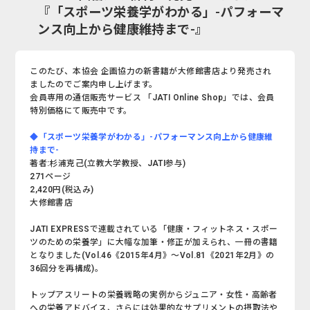
『「スポーツ栄養学がわかる」-パフォーマ
ンス向上から健康維持まで-』
このたび、本協会 企画協力の新書籍が大修館書店より発売され
ましたのでご案内申し上げます。
会員専用の通信販売サービス 「JATI Online Shop」では、会員
特別価格にて販売中です。
◆「スポーツ栄養学がわかる」-パフォーマンス向上から健康維
持まで-
著者:杉浦克己(立教大学教授、JATI参与)
271ページ
2,420円(税込み)
大修館書店
JATI EXPRESSで連載されている「健康・フィットネス・スポー
ツのための栄養学」に大幅な加筆・修正が加えられ、一冊の書籍
となりました(Vol.46《2015年4月》～Vol.81《2021年2月》の
36回分を再構成)。
トップアスリートの栄養戦略の実例からジュニア・女性・高齢者
への栄養アドバイス、さらには効果的なサプリメントの摂取法や