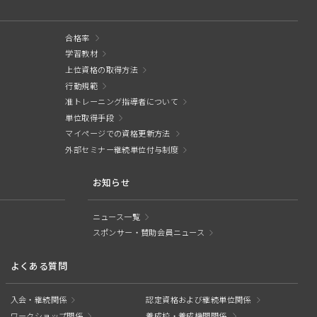
合格率
学習教材
上位資格の取得方法
行動規範
准トレーニング指導者について
単位取得手段
マイページでの資格更新方法
外部セミナー継続単位付与制度
お知らせ
ニュース一覧
スポンサー・賛助会員ニュース
よくある質問
入会・継続関係
認定資格および継続単位関係
ワークショップ関係
養成校・養成機関関係