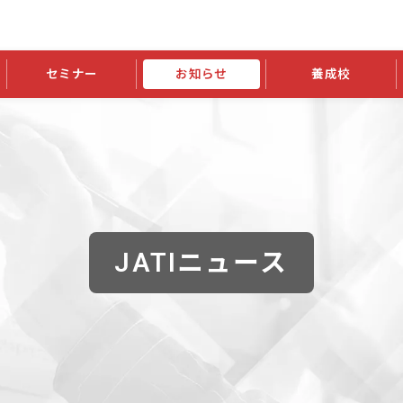
セミナー
お知らせ
養成校
学会大会
JATIの発行物
資格の更新
会員継続
外部セミナー
スポンサー・賛助会員ニュース
申請関連
指導者検索ご利用案内
認定資格および継続単位関係
養成校・養成機関関係
長
学会大会募集要項
学会大会抄録一覧
協会発行物一覧
資格の更新方法
助会員
資格有効期間・失効・猶予・延
方法
書類郵送による資格更新方法
指導者について
JATIニュース