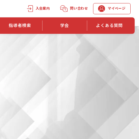
入会案内
問い合わせ
マイページ
指導者検索
学会
よくある質問
学会誌
学会誌「トレーニング指導」
機関誌一覧
単位取得手段
第1巻 第1号
長
第2巻 第1号
マイページでの資格更新方法
第3巻 第1号
第4巻 第1号
外部セミナー継続単位付与制度
第5巻 第1号
第6巻 第1号
第7巻 第1号
第8巻 第1号
投稿規定