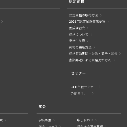
認定資格
認定資格の取得方法
2026年認定試験実施要項
養成講習会
資格について
奨学生制度
資格の更新方法
資格有効期間・失効・猶予・延長
書類郵送による資格更新方法
セミナー
JATI主催セミナー
外部セミナー
学会
索
学会概要
申し合わせ
学会ニュース
学会大会募集要項