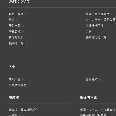
JATIについて
理念・発足
組織・歴代理事長
事業
スポンサー・賛助会員
表彰一覧
海外提携団体
登録商標
定款
貸借対照表
協会発行物一覧
機関誌一覧
入会
新規入会
会員継続
会員情報変更
養成校
指導者検索
養成校・養成機関紹介
全国トレーニング指導者検
申請関連
指導者検索ご利用案内