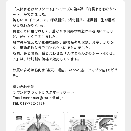
「人体まるわかりシート」シリーズの第4弾!「内臓まるわかりシ
ート」ができました。
美しいCGイラストで、呼吸器系、消化器系、泌尿器・生殖器系
がまるわかりな1枚。
臓器ごとに色分けして、重なりや内部の構造は半透明にするな
ど、見やすく工夫しました。
初学者が覚えたい主要な臓器、部位名称を収録。漢字、ふりが
な、英語名称付きでコンパクトにまとめました。
筋肉、骨と関節、脳と合わせた「人体まるわかりシート4枚セッ
ト」は、特別割引価格で販売しています。
お買い求めは筋肉家(楽天市場店、Yahoo!店、アマゾン店)でどう
ぞ。
問い合わせ先:
ラウンドフラットカスタマーサポート
Email customer@roundflat.jp
TEL 048-792-0156