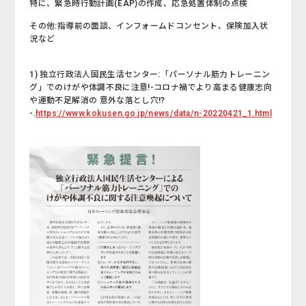
特に、緊急時行動計画(EAP)の作成、応急処置体制の点検
その他:指導前の面談、インフォームドコンセント、保険加入状
況など
1) 独立行政法人国民生活センター:「パーソナル筋力トレーニン
グ」でのけがや体調不良に注意!-コロナ禍でより高まる健康志向
や運動不足解消の 意外な落とし穴!?
-.
https://www.kokusen.go.jp/news/data/n-20220421_1.html