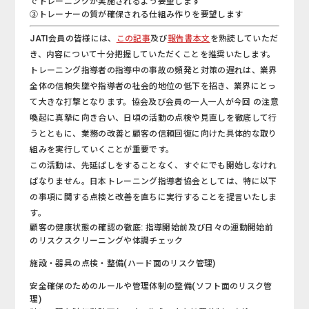
でトレーニングが実施されるよう要望します
③トレーナーの質が確保される仕組み作りを要望します
JATI会員の皆様には、
この記事
及び
報告書本文
を熟読していただ
き、内容について十分把握していただくことを推奨いたします。
トレーニング指導者の指導中の事故の頻発と対策の遅れは、業界
全体の信頼失墜や指導者の社会的地位の低下を招き、業界にとっ
て大きな打撃となります。協会及び会員の一人一人が今回 の注意
喚起に真摯に向き合い、日頃の活動の点検や見直しを徹底して行
うとともに、業務の改善と顧客の信頼回復に向けた具体的な取り
組みを実行していくことが重要です。
この活動は、先延ばしをすることなく、すぐにでも開始しなけれ
ばなりません。日本トレーニング指導者協会としては、特に以下
の事項に関する点検と改善を直ちに実行することを提言いたしま
す。
顧客の健康状態の確認の徹底: 指導開始前及び日々の運動開始前
のリスクスクリーニングや体調チェック
施設・器具の点検・整備(ハード面のリスク管理)
安全確保のためのルールや管理体制の整備(ソフト面のリスク管
理)