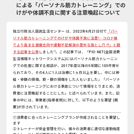
による「パーソナル筋力トレーニング」での
けがや体調不良に関する注意喚起について
独立行政法人国民生活センター は、2022年4月21日付で
「パー
ソナル筋力トレーニングでのけがや体調不良に注意!―コロナ禍
でより高まる健康志向や運動不足解消の意外な落とし穴 !?」と題
1)
する記事を公表
しました
。この記事では、「PIO-NET(全国消費
生活情報ネットワークシステム)にはパーソナル筋力トレーニン
グでの危害に関する相談が、2017年度以降の5年間に105件寄せ
られており、その4人に1人は治療に1ヵ月以上を要し、中には神
経・脊髄の損傷、筋・腱の損傷をした人もいました」「パーソナ
ル筋力トレーニングにおける事故について情報をとりまとめ、消
費者に注意喚起することにした」と述べられています。また、記
事の中には、事業者(指導者側)に対して、以下のような要望 (概
要)が示されています。
①消費者に合ったトレーニングプランが作成されることを要望し
ます
②トレーナーが安全管理を行い、個々の消費者に適切な運動強度