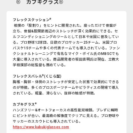
® カブキグラス®
®
フレックスクッション
相撲の「股割り」をヒントに開発された。座っただけで骨盤が
立ち、骨盤&股関節周辺のストレッチが深く効果的にできる。セ
ルフコンディショニングのツールとして日本や米国に普及してい
る。プロ野球12球団、日欧のプロサッカー25チーム、米国プロ
バスケ15チームや多くの代表チームでも導入されている。ファン
クショナルトレーニングで有名なマイク・ボイル氏のMBSCでも
大量に導入されている。商品開発者の坂田直明氏は現在、立教大
学相撲部の総監督も務めている。
®
フレックスバレル
(くじら型)
胸椎・胸郭・体側のストレッチが安定した状態で効果的にできる
のが特徴。多くのプロスポーツチームやピラティスの現場で導入
されている。軽量、滑らない、抜群の触感が特徴。
®
カブキグラス
ハンズフリー&オートフォーカスの高性能双眼鏡。ブレずに瞬時
にピントが合い、最高級の解像度でクリアに見える。プロ野球や
サッカーのスカウトにも導入されている。
https://www.kabukiglasses.com