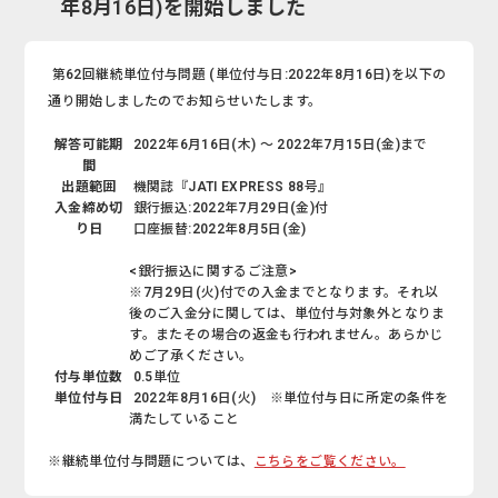
年8月16日)を開始しました
第62回継続単位付与問題 (単位付与日:2022年8月16日)を以下の
通り開始しましたのでお知らせいたします。
解答可能期
2022年6月16日(木) ～ 2022年7月15日(金)まで
間
出題範囲
機関誌『JATI EXPRESS 88号』
入金締め切
銀行振込:2022年7月29日(金)付
り日
口座振替:2022年8月5日(金)
<銀行振込に関するご注意>
※7月29日(火)付での入金までとなります。それ以
後のご入金分に関しては、単位付与対象外となりま
す。またその場合の返金も行われません。あらかじ
めご了承ください。
付与単位数
0.5単位
単位付与日
2022年8月16日(火) ※単位付与日に所定の条件を
満たしていること
※継続単位付与問題については、
こちらをご覧ください。