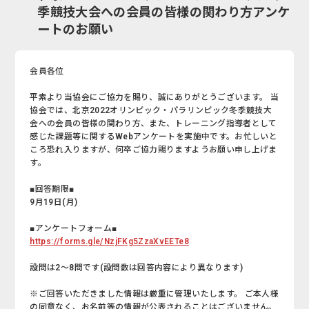
季競技大会への会員の皆様の関わり方アンケ
ートのお願い
会員各位
平素より当協会にご協力を賜り、誠にありがとうございます。 当
協会では、北京2022オリンピック・パラリンピック冬季競技大
会への会員の皆様の関わり方、また、トレーニング指導者として
感じた課題等に関するWebアンケートを実施中です。お忙しいと
ころ恐れ入りますが、何卒ご協力賜りますようお願い申し上げま
す。
■回答期限■
9月19日(月)
■アンケートフォーム■
https://forms.gle/NzjFKg5ZzaXvEETe8
設問は2～8問です(設問数は回答内容により異なります)
※ご回答いただきました情報は厳重に管理いたします。 ご本人様
の同意なく、お名前等の情報が公表されることはございません。