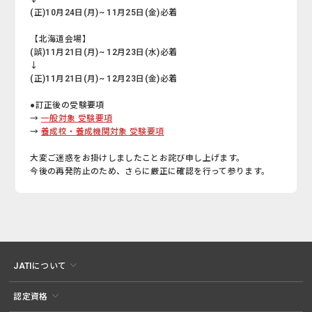
(正)10月24日(月)~ 11月25日(金)必着
【北海道会場】
(誤)11月21日(月)~ 12月23日(水)必着
↓
(正)11月21日(月)~ 12月23日(金)必着
●訂正後の受験要項
→
一般対象 受験要項
→
養成校・養成機関対象 受験要項
大変ご迷惑をお掛けしましたことお詫び申し上げます。
今後の再発防止のため、さらに厳正に確認を行って参ります。
JATIについて
認定資格