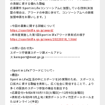
の貢献に資する優れた取組
応募要件:Sport in Lifeコンソーシアムに加盟している団体(未加
盟の場合は、アワードの申請と併せて、コンソーシアムへの新規
加盟申請をお願いします。)
○今回の募集に関する詳細について
https://sportinlife.go.jp/award/
○昨年度実施した第1回Sport in lifeアワード表彰式の様子
https://sportinlife.go.jp/news/20220318_1.html
<お問い合わせ先>
スポーツ庁健康スポーツ課メールアドレ
ス:kensport@mext.go.jp ----------------------------
○Sport in Lifeアワードについて○
<趣旨>
Sport in Life(生活の中にスポーツを)の実現のため、 スポーツ人
口拡大に資する取組を表彰し、広く社会に発信することで、より
多くの国民のスポーツ参加の機会を創出する
<応募受付>令和4年10月11日(火曜日)～12月9日(金曜日)
<表彰式>令和5年3月上旬 /東京ポートシティ竹芝ポートホールま
たはオンライン(予定)