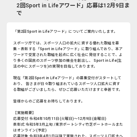
2回Sport in Lifeアワード」応募は12月9日ま
で
「第2回Sport in Lifeアワード」についてご案内いたします。
スポーツ庁では、スポーツ人口の拡大に資する優れた取組を募
集・表彰する「Sport in Lifeアワード」に取り組んでおり、本ア
ワードで受賞された取組を起点に広く社会に発信することで、よ
り多くの国民のスポーツ参加の機会を創出し、 Sport in Life(生
活の中にスポーツを)の実現を目指しております。
現在「第2回Sport in Lifeアワード」の募集受付がスタートして
おり、 皆さまが日々取り組まれているスポーツ人口拡大に資す
る取組がございましたら、ぜひご応募いただけますと幸甚です。
皆様からのご応募をお待ちしております。
【実施概要】
応募受付:令和4年10月11日(火曜日)～12月9日(金曜日)
表彰式:令和5年3月上旬 /東京ポートシティ竹芝ポートホールまた
はオンライン(予定)
応募対象:令和3年4月1日以降で実施された、スポーツ人口拡大へ