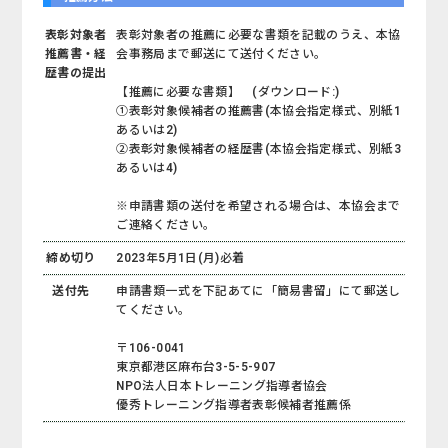
表彰対象者
表彰対象者の推薦に必要な書類を記載のうえ、本協
推薦書・経
会事務局まで郵送にて送付ください。
歴書の提出
【推薦に必要な書類】 (ダウンロード:
)
①表彰対象候補者の推薦書(本協会指定様式、別紙1
あるいは2)
②表彰対象候補者の経歴書(本協会指定様式、別紙3
あるいは4)
※申請書類の送付を希望される場合は、本協会まで
ご連絡ください。
締め切り
2023年5月1日(月)必着
送付先
申請書類一式を下記あてに「簡易書留」にて郵送し
てください。
〒106-0041
東京都港区麻布台3-5-5-907
NPO法人日本トレーニング指導者協会
優秀トレーニング指導者表彰候補者推薦係