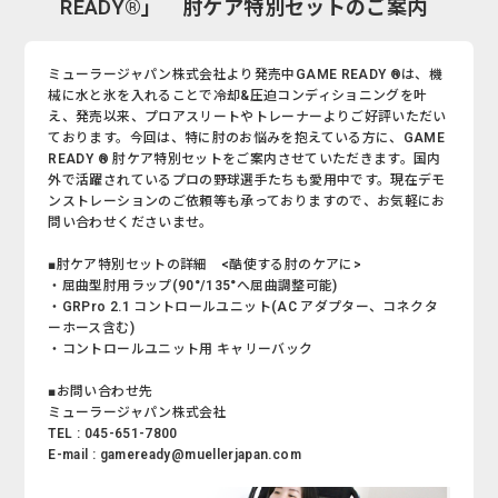
READY®」 肘ケア特別セットのご案内
ミューラージャパン株式会社より発売中GAME READY ®は、機
械に水と氷を入れることで冷却&圧迫コンディショニングを叶
え、発売以来、プロアスリートやトレーナーよりご好評いただい
ております。今回は、特に肘のお悩みを抱えている方に、GAME
READY ® 肘ケア特別セットをご案内させていただきます。国内
外で活躍されているプロの野球選手たちも愛用中です。現在デモ
ンストレーションのご依頼等も承っておりますので、お気軽にお
問い合わせくださいませ。
■肘ケア特別セットの詳細 <酷使する肘のケアに>
・屈曲型肘用ラップ(90°/135°へ屈曲調整可能)
・GRPro 2.1 コントロールユニット(AC アダプター、コネクタ
ーホース含む)
・コントロールユニット用 キャリーバック
■お問い合わせ先
ミューラージャパン株式会社
TEL : 045-651-7800
E-mail : gameready@muellerjapan.com