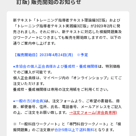
訂版) 販売開始のお知らせ
新テキスト「トレーニング指導者テキスト理論編3訂版」および
「トレーニング指導者テキスト実践編3訂版」が2023年2月に発
売されました。それに伴い、新テキストに対応した模擬問題集及
びワークノートにつきましても販売を開始致しますので、以下の
通りご案内申し上げます。
【
販売開始日
】2023年4月24日(月) ※予定
●本協会の個人正会員様および養成校・養成機関様
は、
特別価格
でのご購入が可能です。
個人正会員様は、マイページ内の「オンラインショップ」にてご
注文いただけます。
養成校・養成機関様は専用の注文用紙をご利用ください。
●一般の方(非会員)
は、
注文フォームより、ご希望の書籍名、冊
数、郵便番号、住所、氏名、電話番号、メールアドレスをご記入
の上、ご注文をお願い致します。
→注文フォーム(非会員専用)
※「一般科目ワークノート」と「専門科目ワークノート」と「模
擬問題集」のご注文数が
合計5冊以上で送料無料
となります。