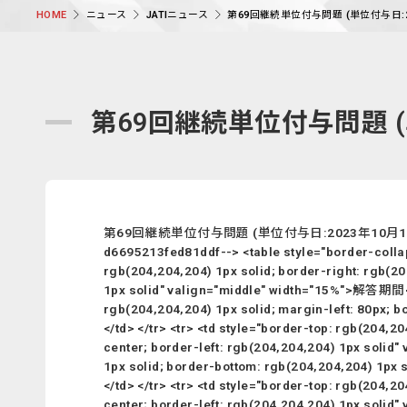
ニュース
JATIニュース
第69回継続単位付与問題 (単位付与日:2
HOME
第69回継続単位付与問題 (
第69回継続単位付与問題 (単位付与日:2023年10月16日)
d6695213fed81ddf--> <table style="border-collap
rgb(204,204,204) 1px solid; border-right: rgb(20
1px solid" valign="middle" width="15%">解答期間</td
rgb(204,204,204) 1px solid; margin-left: 80p
</td> </tr> <tr> <td style="border-top: rgb(204,2
center; border-left: rgb(204,204,204) 1px solid
1px solid; border-bottom: rgb(204,204,204) 1px
</td> </tr> <tr> <td style="border-top: rgb(204,2
center; border-left: rgb(204,204,204) 1px solid