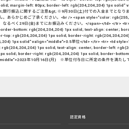
px solid; margin-left: 80px; border-left: rgb(204,204,204) 1p
/> <br /> &lt;銀行振込に関するご注意&gt; ※9月30日(土)付での
ご了承ください。<br /> <span style="color: rgb(25
までにお振込みください。</span></td> </tr> <tr> <td style="
border-bottom: rgb(204,204,204) 1px solid; text-align: center; bor
op: rgb(204,204,204) 1px solid; border-right: rgb(204,204,204) 
04,204) 1px solid" valign="middle">0.5単位</td> </tr> <tr> <td style
m: rgb(204,204,204) 1px solid; text-align: center; border-left: r
px solid; border-right: rgb(204,204,204) 1px solid; border-bottom
" valign="middle">2023年10月16日(月) ※単位付与日に所定の条件を満たしているこ
認定資格