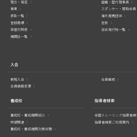
理念・発足
組織・歴代理事長
事業
スポンサー・賛助会員
表彰一覧
海外提携団体
登録商標
定款
貸借対照表
協会発行物一覧
機関誌一覧
入会
新規入会
会員継続
会員情報変更
養成校
指導者検索
養成校・養成機関紹介
全国トレーニング指導者検
申請関連
指導者検索ご利用案内
養成校・養成機関対象試験