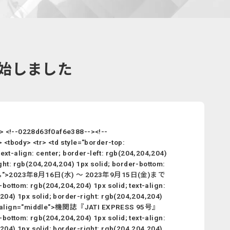
開始しました
28d63f0af6e388--><!--
<tbody> <tr> <td style="border-top:
ext-align: center; border-left: rgb(204,204,204)
ht: rgb(204,204,204) 1px solid; border-bottom:
width="85%">2023年8月16日(水) ～ 2023年9月15日(金)まで
-bottom: rgb(204,204,204) 1px solid; text-align:
04) 1px solid; border-right: rgb(204,204,204)
olid" valign="middle">機関誌『JATI EXPRESS 95号』
-bottom: rgb(204,204,204) 1px solid; text-align:
04) 1px solid; border-right: rgb(204,204,204)