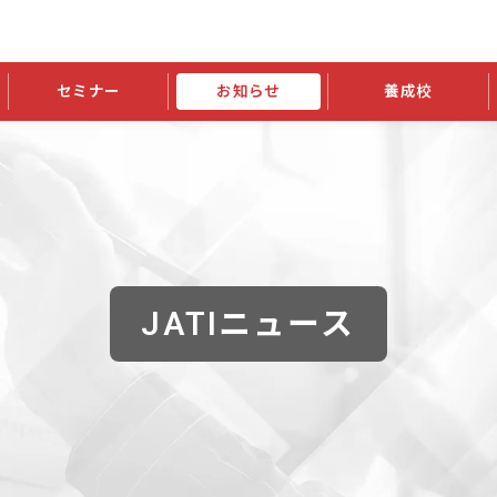
セミナー
お知らせ
養成校
学会大会
JATIの発行物
資格の更新
会員継続
外部セミナー
スポンサー・賛助会員ニュース
申請関連
指導者検索ご利用案内
認定資格および継続単位関係
養成校・養成機関関係
長
学会大会募集要項
学会大会抄録一覧
協会発行物一覧
資格の更新方法
助会員
資格有効期間・失効・猶予・延
方法
書類郵送による資格更新方法
指導者について
JATIニュース