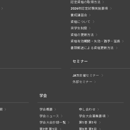
認定資格の取得方法
2026年認定試験実施要項
養成講習会
資格について
奨学生制度
資格の更新方法
資格有効期間・失効・猶予・延長
書類郵送による資格更新方法
セミナー
JATI主催セミナー
外部セミナー
学会
索
学会概要
申し合わせ
学会ニュース
学会大会募集要項
学会大会抄録一覧
第1巻 第1号
第2巻 第1号
第3巻 第1号