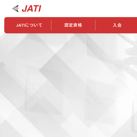
JATIについて
認定資格
入会
JATIについて
資格について
学会概要
新規入会
JATI主催セミナー
ニュース一覧
養成校・養成機関紹介
全国トレーニング指導者検索
入会・継続関係
会員情報変更
養成校・養成機関対象試験
ワークショップ関係
理念・発足
認定資格の取得方法
学会概要
申し合わせ
組織・歴代理事
合格率
その他
事業
2026年認定試験実施要項
学会ニュース
スポンサー・賛
学習教材
表彰一覧
養成講習会
海外提携団体
上位資格の取得
登録商標
資格について
定款
行動規範
貸借対照表
奨学生制度
准トレーニング