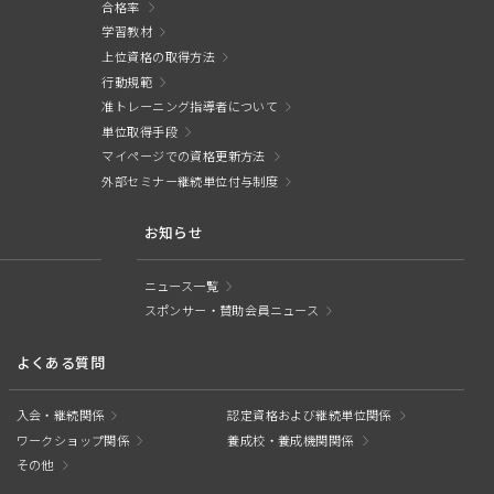
合格率
学習教材
上位資格の取得方法
行動規範
准トレーニング指導者について
単位取得手段
マイページでの資格更新方法
外部セミナー継続単位付与制度
お知らせ
ニュース一覧
スポンサー・賛助会員ニュース
よくある質問
入会・継続関係
認定資格および継続単位関係
ワークショップ関係
養成校・養成機関関係
その他