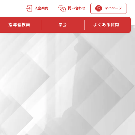
入会案内
問い合わせ
マイページ
指導者検索
学会
よくある質問
学会誌
学会誌「トレーニング指導」
機関誌一覧
単位取得手段
第1巻 第1号
長
第2巻 第1号
マイページでの資格更新方法
第3巻 第1号
第4巻 第1号
外部セミナー継続単位付与制度
第5巻 第1号
第6巻 第1号
第7巻 第1号
第8巻 第1号
投稿規定