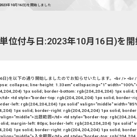
023年10月16日)を開始しました
単位付与日:2023年10月16日)を
を以下の通り開始しましたのでお知らせいたします。<br /> <br /> <!--02
se: collapse; line-height: 1.33em" cellspacing="1" width="100%"> 
4,204,204) 1px solid; border-bottom: rgb(204,204,204) 1px solid; t
> <td style="border-top: rgb(204,204,204) 1px solid; border-rig
x; border-left: rgb(204,204,204) 1px solid" valign="middle" 
04,204) 1px solid; border-right: rgb(204,204,204) 1px solid; border
" valign="middle">出題範囲</td> <td style="border-top: rgb(204,204,2
 solid; margin-left: 80px; border-left: rgb(204,204,204) 1px s
04,204) 1px solid; border-right: rgb(204,204,204) 1px solid; border
" valign="middle">入金期限</td> <td style="border-top: rgb(204,204,2