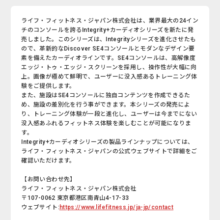
ライフ・フィットネス・ジャパン株式会社は、業界最大の24イン
チのコンソールを誇るIntegrity+カーディオシリーズを新たに発
売しました。このシリーズは、Integrityシリーズを進化させたも
ので、革新的なDiscover SE4コンソールとモダンなデザイン要
素を備えたカーディオラインです。SE4コンソールは、高解像度
エッジ・トゥ・エッジ・スクリーンを採用し、操作性が大幅に向
上。画像が極めて鮮明で、ユーザーに没入感あるトレーニング体
験をご提供します。
また、施設はSE4コンソールに独自コンテンツを作成できるた
め、施設の差別化を行う事ができます。本シリーズの発売によ
り、トレーニング体験が一段と進化し、ユーザーは今までにない
没入感あふれるフィットネス体験を楽しむことが可能になりま
す。
Integrity+カーディオシリーズの製品ラインナップについては、
ライフ・フィットネス・ジャパンの公式ウェブサイトで詳細をご
確認いただけます。
【お問い合わせ先】
ライフ・フィットネス・ジャパン株式会社
〒107-0062 東京都港区南青山4-17-33
ウェブサイト:
https://www.lifefitness.jp/ja-jp/contact