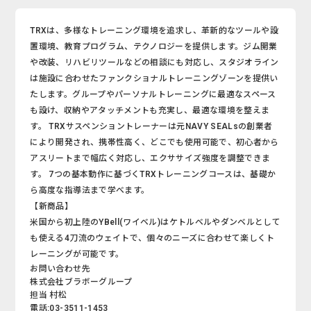
TRXは、多様なトレーニング環境を追求し、革新的なツールや設
置環境、教育プログラム、テクノロジーを提供します。ジム開業
や改装、リハビリツールなどの相談にも対応し、スタジオライン
は施設に合わせたファンクショナルトレーニングゾーンを提供い
たします。グループやパーソナルトレーニングに最適なスペース
も設け、収納やアタッチメントも充実し、最適な環境を整えま
す。 TRXサスペンショントレーナーは元NAVY SEALsの創業者
により開発され、携帯性高く、どこでも使用可能で、初心者から
アスリートまで幅広く対応し、エクササイズ強度を調整できま
す。 7つの基本動作に基づくTRXトレーニングコースは、基礎か
ら高度な指導法まで学べます。
【新商品】
米国から初上陸のYBell(ワイベル)はケトルベルやダンベルとして
も使える4刀流のウェイトで、個々のニーズに合わせて楽しくト
レーニングが可能です。
お問い合わせ先
株式会社ブラボーグループ
担当 村松
電話:03-3511-1453