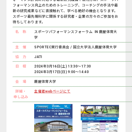
フォーマンス向上のためのトレーニング、コーチングの手法や最
新の研究成果などに直接触れて、学べる絶好の機会となります。
スポーツ最先端科学に関係する研究者・企業の方々のご参加をお
待ちしております。
名 称
スポーツパフォーマンスフォーラム IN 鹿屋体育大
学
主 催
SPORTEC実行委員会 / 国立大学法人鹿屋体育大学
協 力
JATI
日 程
2024年3月16日(土) 13:30～17:30
2024年3月17日(日) 9:00～14:40
会 場
鹿屋体育大学
詳細・
主催者webページにて
申し込み