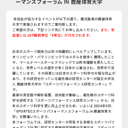
ーマンスフォーラム IN 鹿屋体育大学
本協会が協力するイベントが以下の通り、鹿児島県の鹿屋体育
大学で実施されますのでご案内致します。
ご希望の方は、下記リンク先にてお申し込みください。
また、参
加者にはJATI継続単位「4単位」が付与されます。
日本のスポーツ競技力は年々飛躍的にレベルアップしています。
オリンピック・パラリンピックではメダルを数多く獲得したこと
や、ワールドベースボールクラシックでは昨年優勝を果たしたこ
となど、世界レベルの選手が多く日本から輩出され、世界中で活
躍しています。 その背景には日本のスポーツ科学の大幅な向上が
あり、その研究を行っている最先端の研究センターが国立大学法
人 鹿屋体育大学の『スポーツパフォーマンス研究センター』で
す。
最新の測定器や解析装置、技術者が集結し、最先端のスポーツ科
学を研究する『スポーツパフォーマンス研究センター』から、日
本のスポーツ科学を更に向上させるため、いよいよ2024年3月、
「SPORTECスポーツパフォーマンスフォーラム in 鹿屋体育大
学」を開催いたします。
本フォーラムでは、研究センターが所有する多様なスポーツパフ
ォーマンス計測に対応する最新研究設備や活用方法、スポーツパ