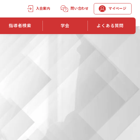
入会案内
問い合わせ
マイページ
指導者検索
学会
よくある質問
学会誌
学会誌「トレーニング指導」
機関誌一覧
単位取得手段
第1巻 第1号
長
第2巻 第1号
マイページでの資格更新方法
第3巻 第1号
第4巻 第1号
外部セミナー継続単位付与制度
第5巻 第1号
第6巻 第1号
第7巻 第1号
第8巻 第1号
投稿規定