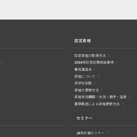
認定資格
認定資格の取得方法
2026年認定試験実施要項
養成講習会
資格について
奨学生制度
資格の更新方法
資格有効期間・失効・猶予・延長
書類郵送による資格更新方法
セミナー
JATI主催セミナー