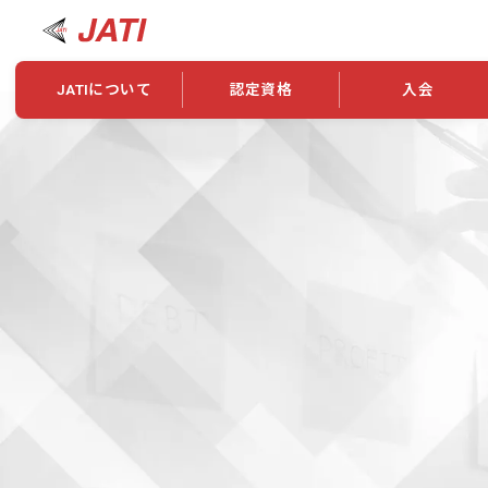
JATIについて
認定資格
入会
JATIについて
資格について
学会概要
新規入会
JATI主催セミナー
ニュース一覧
養成校・養成機関紹介
全国トレーニング指導者検索
入会・継続関係
会員情報変更
養成校・養成機関対象試験
ワークショップ関係
理念・発足
認定資格の取得方法
学会概要
申し合わせ
組織・歴代理事
合格率
その他
事業
2026年認定試験実施要項
学会ニュース
スポンサー・賛
学習教材
表彰一覧
養成講習会
海外提携団体
上位資格の取得
登録商標
資格について
定款
行動規範
貸借対照表
奨学生制度
准トレーニング