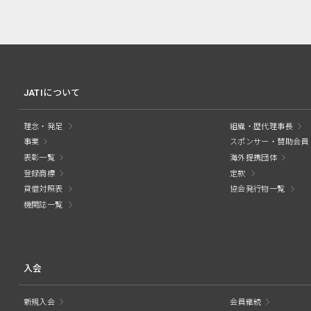
JATIについて
理念・発足
組織・歴代理事長
事業
スポンサー・賛助会員
表彰一覧
海外提携団体
登録商標
定款
貸借対照表
協会発行物一覧
機関誌一覧
入会
新規入会
会員継続