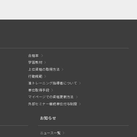
合格率
学習教材
上位資格の取得方法
行動規範
准トレーニング指導者について
単位取得手段
マイページでの資格更新方法
外部セミナー継続単位付与制度
お知らせ
ニュース一覧