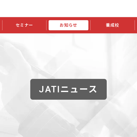
セミナー
お知らせ
養成校
学会大会
JATIの発行物
資格の更新
会員継続
外部セミナー
スポンサー・賛助会員ニュース
申請関連
指導者検索ご利用案内
認定資格および継続単位関係
養成校・養成機関関係
長
学会大会募集要項
学会大会抄録一覧
協会発行物一覧
資格の更新方法
助会員
資格有効期間・失効・猶予・延
方法
書類郵送による資格更新方法
指導者について
JATIニュース