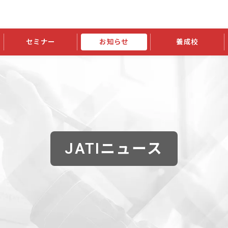
セミナー
お知らせ
養成校
学会大会
JATIの発行物
資格の更新
会員継続
外部セミナー
スポンサー・賛助会員ニュース
申請関連
指導者検索ご利用案内
認定資格および継続単位関係
養成校・養成機関関係
長
学会大会募集要項
学会大会抄録一覧
協会発行物一覧
資格の更新方法
助会員
資格有効期間・失効・猶予・延
方法
書類郵送による資格更新方法
指導者について
JATIニュース