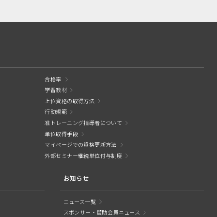
合格率
学習教材
上位資格の取得方法
行動規範
准トレーニング指導者について
単位取得手段
マイページでの資格更新方法
外部セミナー継続単位付与制度
お知らせ
ニュース一覧
スポンサー・賛助会員ニュース