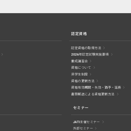
認定資格
認定資格の取得方法
2026年認定試験実施要項
養成講習会
資格について
奨学生制度
資格の更新方法
資格有効期間・失効・猶予・延長
書類郵送による資格更新方法
セミナー
JATI主催セミナー
外部セミナー