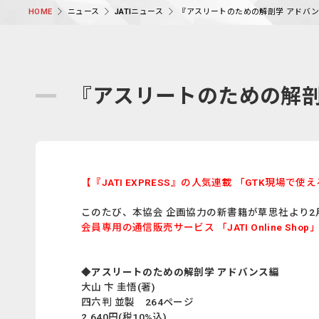
ニュース
JATIニュース
『アスリートのための解剖学 アドバン
HOME
『アスリートのための解剖
【『JATI EXPRESS』の人気連載 「GTK現場で
このたび、本協会 企画協力の新書籍が草思社より2
会員専用の通信販売サービス 「JATI Online Sho
◆アスリートのための解剖学 アドバンス編
大山 卞 圭悟(著)
四六判 並製 264ページ
2,640円(税10%込)