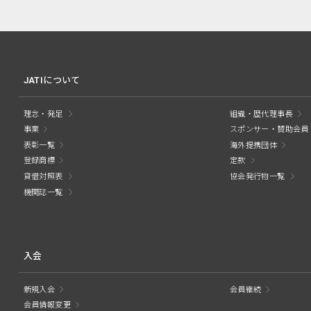
JATIについて
理念・発足
組織・歴代理事長
事業
スポンサー・賛助会員
表彰一覧
海外提携団体
登録商標
定款
貸借対照表
協会発行物一覧
機関誌一覧
入会
新規入会
会員継続
会員情報変更