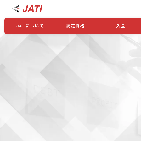
JATIについて
認定資格
入会
JATIについて
資格について
学会概要
新規入会
JATI主催セミナー
ニュース一覧
養成校・養成機関紹介
全国トレーニング指導者検索
入会・継続関係
会員情報変更
養成校・養成機関対象試験
ワークショップ関係
理念・発足
認定資格の取得方法
学会概要
申し合わせ
組織・歴代理事
合格率
その他
事業
2026年認定試験実施要項
学会ニュース
スポンサー・賛
学習教材
表彰一覧
養成講習会
海外提携団体
上位資格の取得
登録商標
資格について
定款
行動規範
貸借対照表
奨学生制度
准トレーニング