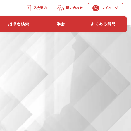
入会案内
問い合わせ
マイページ
指導者検索
学会
よくある質問
学会誌
学会誌「トレーニング指導」
機関誌一覧
単位取得手段
第1巻 第1号
長
第2巻 第1号
マイページでの資格更新方法
第3巻 第1号
第4巻 第1号
外部セミナー継続単位付与制度
第5巻 第1号
第6巻 第1号
第7巻 第1号
第8巻 第1号
投稿規定