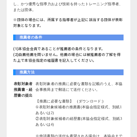
し、かつ優秀な指導力および技術を持ったトレーニング指導者、
または団体。
※団体の場合には、所属する指導者が上記に該当する団体が表彰
対象となります。
推薦者の条件
(1)本協会会員であることが推薦者の条件となります。
(2)自薦他薦を問いません。他薦の場合には被推薦者の了解を得
た上で本協会指定の経歴書を記入してください。
推薦方法
表彰対象者
表彰対象者の推薦に必要な書類を記載のうえ、本協
推薦書・経
会事務局まで郵送にて送付ください。
歴書の提出
【推薦に必要な書類】 (ダウンロード:
)
①表彰対象候補者の推薦書(本協会指定様式、別紙1
あるいは2)
②表彰対象候補者の経歴書(本協会指定様式、別紙3
あるいは4)
※申請書類の送付を希望される場合は、本協会まで