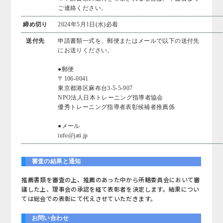
ご連絡ください。
締め切り
2024年5月1日(水)必着
送付先
申請書類一式を、郵便またはメールで以下の送付先
にお送りください。
●郵便
〒106-0041
東京都港区麻布台3-5-5-907
NPO法人日本トレーニング指導者協会
優秀トレーニング指導者表彰候補者推薦係
●メール
info@jati.jp
審査の結果と通知
推薦書類を審査の上、推薦のあった中から所轄委員会において審
議した上、理事会の承認を経て表彰者を決定します。結果につい
ては総会での表彰にて代えさせていただきます。
お問い合わせ