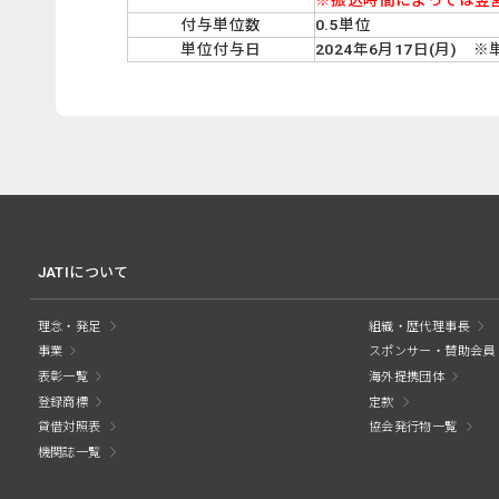
※振込時間によっては翌
付与単位数
0.5単位
単位付与日
2024年6月17日(月
JATIについて
理念・発足
組織・歴代理事長
事業
スポンサー・賛助会員
表彰一覧
海外提携団体
登録商標
定款
貸借対照表
協会発行物一覧
機関誌一覧