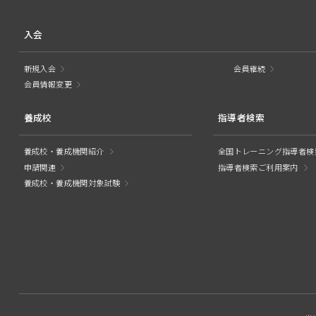
入会
新規入会
会員継続
会員情報変更
養成校
指導者検索
養成校・養成機関紹介
全国トレーニング指導者検
申請関連
指導者検索ご利用案内
養成校・養成機関対象試験