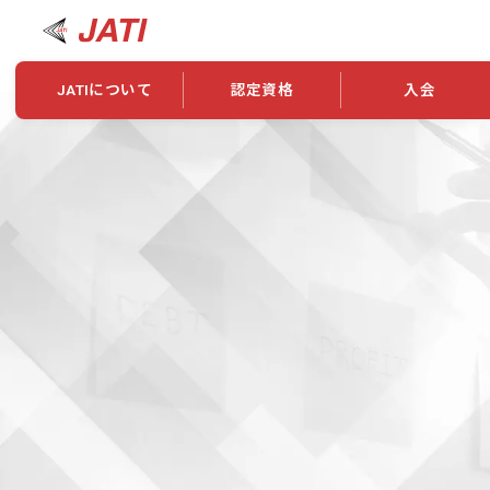
JATIについて
認定資格
入会
JATIについて
資格について
学会概要
新規入会
JATI主催セミナー
ニュース一覧
養成校・養成機関紹介
全国トレーニング指導者検索
入会・継続関係
会員情報変更
養成校・養成機関対象試験
ワークショップ関係
理念・発足
認定資格の取得方法
学会概要
申し合わせ
組織・歴代理事
合格率
その他
事業
2026年認定試験実施要項
学会ニュース
スポンサー・賛
学習教材
表彰一覧
養成講習会
海外提携団体
上位資格の取得
登録商標
資格について
定款
行動規範
貸借対照表
奨学生制度
准トレーニング