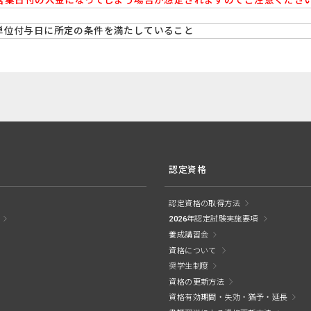
営業日付の入金になってしまう場合が想定されますのでご注意くださ
) ※単位付与日に所定の条件を満たしていること
認定資格
認定資格の取得方法
2026年認定試験実施要項
養成講習会
資格について
奨学生制度
資格の更新方法
資格有効期間・失効・猶予・延長