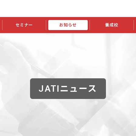
セミナー
お知らせ
養成校
学会大会
JATIの発行物
資格の更新
会員継続
外部セミナー
スポンサー・賛助会員ニュース
申請関連
指導者検索ご利用案内
認定資格および継続単位関係
養成校・養成機関関係
長
学会大会募集要項
学会大会抄録一覧
協会発行物一覧
資格の更新方法
助会員
資格有効期間・失効・猶予・延
方法
書類郵送による資格更新方法
指導者について
JATIニュース