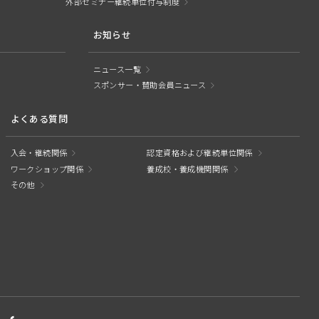
外部セミナー継続単位付与制度
お知らせ
ニュース一覧
スポンサー・賛助会員ニュース
よくある質問
入会・継続関係
認定資格および継続単位関係
ワークショップ関係
養成校・養成機関関係
その他