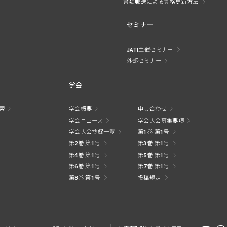
書類郵送による資格更新方法
セミナー
JATI主催セミナー
外部セミナー
学会
索
学会概要
申し合わせ
学会ニュース
学会大会募集要項
学会大会抄録一覧
第1巻 第1号
第2巻 第1号
第3巻 第1号
第4巻 第1号
第5巻 第1号
第6巻 第1号
第7巻 第1号
第8巻 第1号
投稿規定