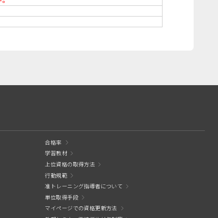
い。
合格率
学習教材
上位資格の取得方法
行動規範
准トレーニング指導者について
単位取得手段
マイページでの資格更新方法