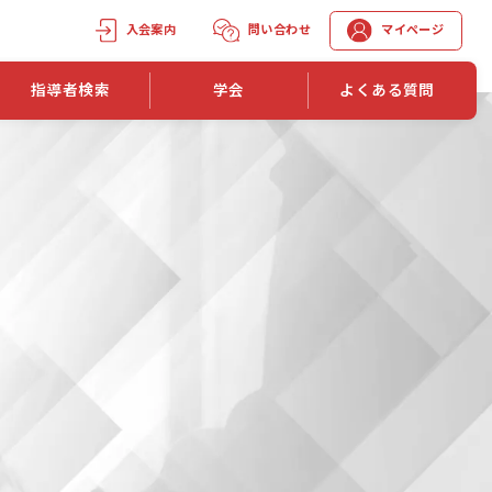
入会案内
問い合わせ
マイページ
指導者検索
学会
よくある質問
学会誌
学会誌「トレーニング指導」
機関誌一覧
単位取得手段
第1巻 第1号
長
第2巻 第1号
マイページでの資格更新方法
第3巻 第1号
第4巻 第1号
外部セミナー継続単位付与制度
第5巻 第1号
第6巻 第1号
第7巻 第1号
第8巻 第1号
投稿規定